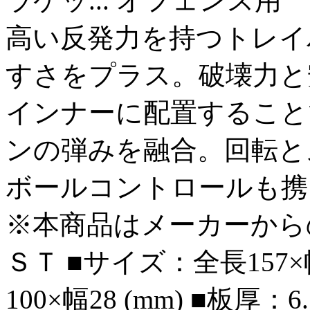
ラケッ...
オフェンス用
高い反発力を持つトレイバ
すさをプラス。破壊力と
インナーに配置すること
ンの弾みを融合。回転と
ボールコントロールも携
※本商品はメーカーから
ＳＴ ■サイズ：全長157×
100×幅28 (mm) ■板厚：