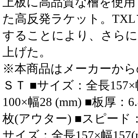
上板に高品質な檜を使用
た高反発ラケット。TX
することにより、さらに
上げた。
※本商品はメーカーから
ＳＴ ■サイズ：全長157×
100×幅28 (mm) ■板厚：
枚(アウター) ■スピード：
サイズ：全長157×幅157(