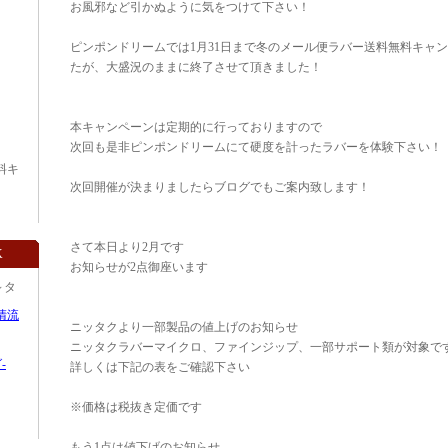
お風邪など引かぬように気をつけて下さい！
ピンポンドリームでは1月31日まで冬のメール便ラバー送料無料キャ
たが、大盛況のままに終了させて頂きました！
本キャンペーンは定期的に行っておりますので
次回も是非ピンポンドリームにて硬度を計ったラバーを体験下さい！
料キ
次回開催が決まりましたらブログでもご案内致します！
さて本日より2月です
K
お知らせが2点御座います
～タ
清流
ニッタクより一部製品の値上げのお知らせ
ニッタクラバーマイクロ、ファインジップ、一部サポート類が対象で
-
詳しくは下記の表をご確認下さい
※価格は税抜き定価です
もう1点は値下げのお知らせ