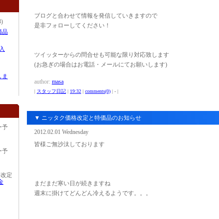
ブログと合わせて情報を発信していきますので
3)
是非フォローしてください！
価品
入
ツイッターからの問合せも可能な限り対応致します
(お急ぎの場合はお電話・メールにてお願いします)
しま
author:
masa
|
スタッフ日記
|
19:32
|
comments(0)
| - |
▼ ニッタク価格改定と特価品のお知らせ
ー予
2012.02.01 Wednesday
皆様ご無沙汰しております
ー予
格改定
金
まだまだ寒い日が続きますね
週末に掛けてどんどん冷えるようです。。。