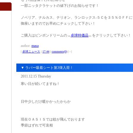
一部ニッタクラケットの値下げのお知らせです！
ノベリア、ナルカス、テリオン、ランロックス-５Ｃを３５％ＯＦＦ
御座いますのでお早めにチェックして下さい！
ご購入はピンポンドリームの→
卓球特価品
←をクリックして下さい！
author:
masa
|
卓球ニュース
|
17:44
|
comments(0)
| - |
▼ ラバー吸着シート第3弾入荷！
2011.12.15 Thursday
寒い日が続いてますね！
日中少しだけ暖かかったからか
現在ＯＡＳＩＳでは蚊が飛んでおります
季節はずれで可哀相