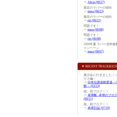
⇒
Alicia (09/27)
最近のラバーの傾向
⇒
masa (06/23)
最近のラバーの傾向
⇒
riri (06/21)
問題です！
⇒
masa (06/08)
問題です！
⇒
riri (06/08)
2009年夏 ラバー送料無
ャンペーン
⇒
masa (08/07)
▼ RECENT TRACKBAC
展示会に行きました！
マス編～
⇒
日本伝講道館柔道～
館～ (03/23)
祝、初ブログ！！
⇒
卓球帳 -卓球のブログ
(09/11)
祝、初ブログ！！
⇒
卓球日誌 (07/19)