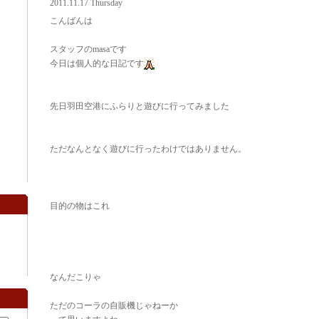
2011.11.17 Thursday
こんばんは
スタッフのmasaです
今日は個人的な日記です
先日羽田空港にふらりと遊びに行ってみました
ただなんとなく遊びに行ったわけではありません。
目的の物はこれ
なんだこりゃ
ただのコーラの自販機じゃねーか