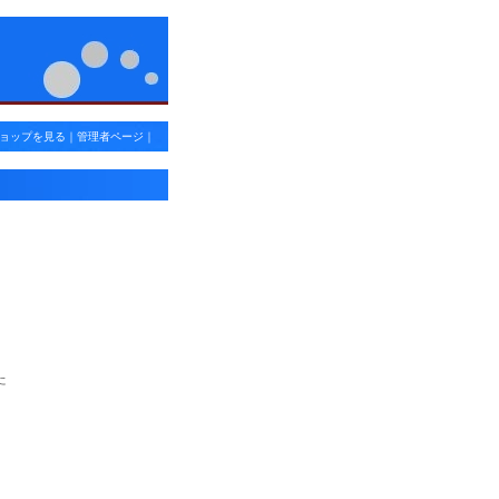
ョップを見る
｜
管理者ページ
｜
た