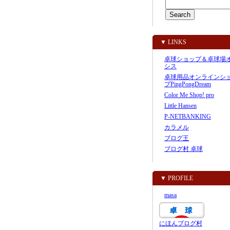
▼ LINKS
卓球ショップ＆卓球場
シス
卓球用品オンラインシ
プPingPongDream
Color Me Shop! pro
Little Hansen
P-NETBANKING
カラメル
ブログ王
ブログ村 卓球
▼ PROFILE
masa
にほんブログ村