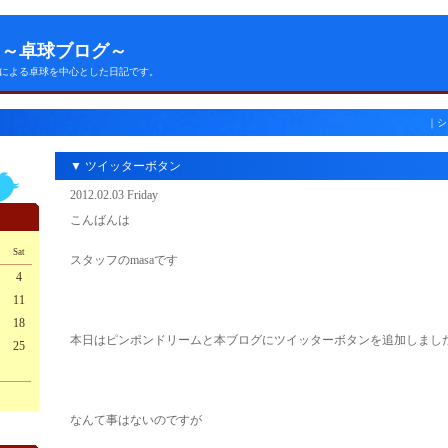
eam ～卓球ブログ～
による卓球を中心とした日記です。
｜
シ
▼ ツイッターボタン
2012.02.03 Friday
こんばんは
Sat
スタッフのmasaです
4
11
18
本日はピンポンドリームと本ブログにツイッターボタンを追加しまし
25
なんて事はないのですが