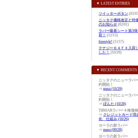
▼ LATEST ENTRIES
ツイッターボタン
(02/0
ニッタク価格改定と特
のお知らせ
(02/01)
ラバー吸着シート第3弾
荷！
(12/15)
freestyle!
(11/17)
テナジー６４ＦＸ入荷
した！
(10/29)
▼ RECENT COMMENTS
ニッタクのニューラバ
約開始！
⇒
masa (10/29)
ニッタクのニューラバ
約開始！
⇒
ぽんた (10/28)
TIBHARラバー４種価
⇒
クレジットカード現
化 仕組み (10/26)
ヨーラの新ラバー
⇒
masa (09/28)
ヨーラの新ラバー