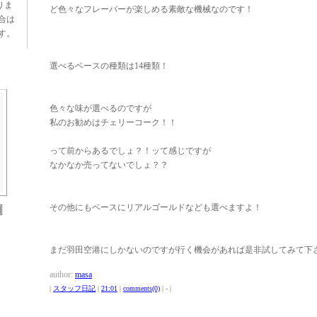
りま
ど色々なフレーバーが楽しめる素敵な機械なのです！
合は
す。
選べるベースの種類は14種類！
色々な味が選べるのですが
私のお勧めはチェリーコーク！！
って前からあるでしょ？！ッて感じですが
なかなか売ってないでしょ？？
その他にもベースにリアルゴールドなども選べますよ！
まだ羽田空港にしかないのですが行く機会があれば是非試してみて下
author:
masa
|
スタッフ日記
|
21:01
|
comments(0)
| - |