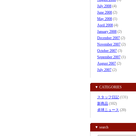
July 2008
(4)
June 2008
(2)
May 2008
(1)
April 2008
(4)
January 2008
(2)
December 2007
(2)
November 2007
(2)
October 2007
(3)
September 2007
(1)
August 2007
(2)
July 2007
(2)
▼ CATEGORIES
スタッフ日記
(131)
新商品
(102)
卓球ニュース
(20)
▼ search