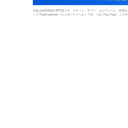
当店は卓球用品の専門店です。ラケット、ラバー、ユニフォーム、卓球台、シ
ップ PingPongDream（ピンポンドリーム ）です。 Let's Ping 