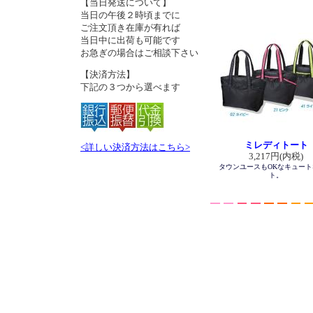
【当日発送について】
当日の午後２時頃までに
ご注文頂き在庫が有れば
当日中に出荷も可能です
お急ぎの場合はご相談下さい
【決済方法】
下記の３つから選べます
ミレディトート
<詳しい決済方法はこちら>
3,217円(内税)
タウンユースもOKなキュー
ト。