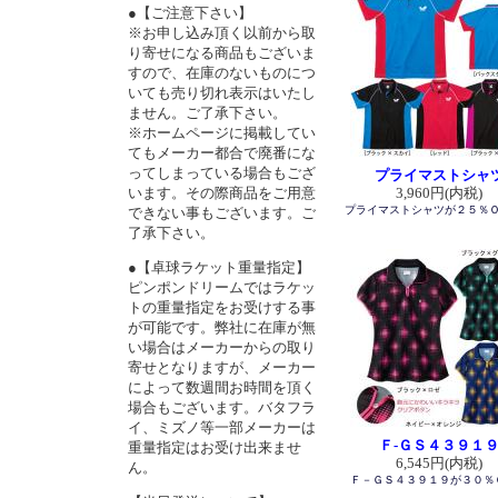
●【ご注意下さい】
※お申し込み頂く以前から取
り寄せになる商品もございま
すので、在庫のないものにつ
いても売り切れ表示はいたし
ません。ご了承下さい。
※ホームページに掲載してい
てもメーカー都合で廃番にな
ってしまっている場合もござ
プライマストシャ
います。その際商品をご用意
3,960円(内税)
プライマストシャツが２５％
できない事もございます。ご
了承下さい。
●【卓球ラケット重量指定】
ピンポンドリームではラケッ
トの重量指定をお受けする事
が可能です。弊社に在庫が無
い場合はメーカーからの取り
寄せとなりますが、メーカー
によって数週間お時間を頂く
場合もございます。バタフラ
イ、ミズノ等一部メーカーは
Ｆ-ＧＳ４３９１
重量指定はお受け出来ませ
6,545円(内税)
ん。
Ｆ－ＧＳ４３９１９が３０％