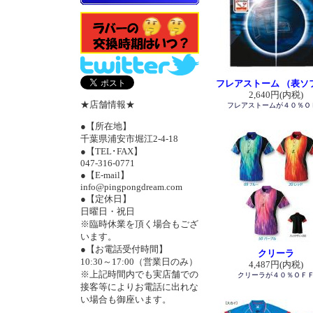
フレアストーム （表ソ
2,640円(内税)
★店舗情報★
フレアストームが４０％Ｏ
●【所在地】
千葉県浦安市堀江2-4-18
●【TEL･FAX】
047-316-0771
●【E-mail】
info@pingpongdream.com
●【定休日】
日曜日・祝日
※臨時休業を頂く場合もござ
います。
●【お電話受付時間】
クリーラ
10:30～17:00（営業日のみ）
4,487円(内税)
※上記時間内でも実店舗での
クリーラが４０％ＯＦ
接客等によりお電話に出れな
い場合も御座います。