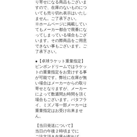
り寄せになる商品もございま
すので、在庫のないものにつ
いても売り切れ表示はいたし
ません。ご了承下さい。
※ホームページに掲載してい
てもメーカー都合で廃番にな
ってしまっている場合もござ
います。その際商品をご用意
できない事もございます。ご
了承下さい。
●【卓球ラケット重量指定】
ピンポンドリームではラケッ
トの重量指定をお受けする事
が可能です。弊社に在庫が無
い場合はメーカーからの取り
寄せとなりますが、メーカー
によって数週間お時間を頂く
場合もございます。バタフラ
イ、ミズノ等一部メーカーは
重量指定はお受け出来ませ
ん。
【当日発送について】
当日の午後２時頃までに
ご注文頂き在庫が有れば