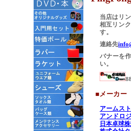
当店はリ
相互リン
す。
連絡先
inf
バナーを
い。
8
■メーカー
アームス
アンドロ
日本卓球株