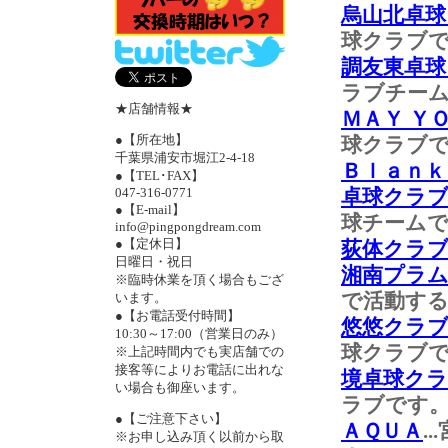
烏山北卓球
球クラブ
調友東卓球
ラブチー
★店舗情報★
ＭＡＹ Ｙ
●【所在地】
球クラブ
千葉県浦安市堀江2-4-18
Ｂｌａｎｋ
●【TEL･FAX】
047-316-0771
卓球クラブ
●【E-mail】
球チーム
info@pingpongdream.com
●【定休日】
荻体クラ
日曜日・祝日
湘南プラ
※臨時休業を頂く場合もござ
で活動す
います。
●【お電話受付時間】
悠悠クラ
10:30～17:00（営業日のみ）
球クラブ
※上記時間内でも実店舗での
接客等によりお電話に出れな
境卓球ク
い場合も御座います。
ラブです
●【ご注意下さい】
ＡＱＵＡ
.
※お申し込み頂く以前から取