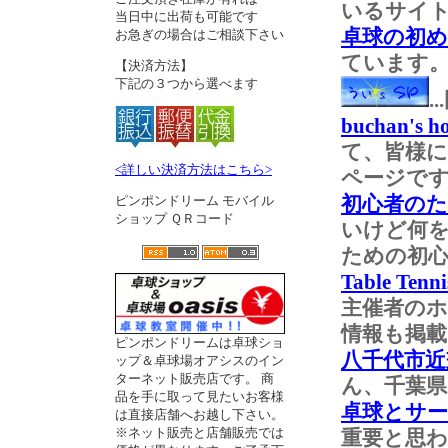
いるサイ
当日中に出荷も可能です
卓球の初
お急ぎの場合はご相談下さい
ています
【決済方法】
下記の３つから選べます
buchan's h
て、皆様
<詳しい決済方法はこちら>
ページで
初心者の
ピンポンドリーム モバイル
ショップ ＱＲコード
いけど何
ための初
Table Tenn
主催者の
情報も掲
ピンポンドリームは卓球ショ
八千代市近
ップ＆卓球場オアシスのイン
ターネット販売店です。 商
ん、千葉
品を手に取って見たいお客様
卓球とサ
は直接店舗へお越し下さい。
※ネット販売と店舗販売では
重要と思わ