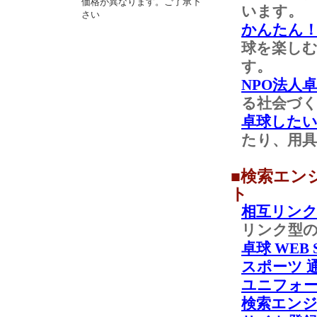
価格が異なります。ご了承下
います。
さい
かんたん
球を楽し
す。
NPO法人
る社会づ
卓球した
たり、用
■検索エン
ト
相互リンク
リンク型
卓球 WEB 
スポーツ 
ユニフォ
検索エン