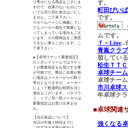
す。
り寄せになる商品もございま
すので、在庫のないものにつ
町田ぴい
いても売り切れ表示はいたし
です。
ません。ご了承下さい。
※ホームページに掲載してい
.
てもメーカー都合で廃番にな
ってしまっている場合もござ
ムです。
います。その際商品をご用意
ｆ－Line
.
できない事もございます。ご
了承下さい。
青嵐クラ
習してい
●【卓球ラケット重量指定】
ピンポンドリームではラケッ
松生ＴＴＣ
トの重量指定をお受けする事
卓球チーム
が可能です。弊社に在庫が無
い場合はメーカーからの取り
卓球チー
寄せとなりますが、メーカー
市川卓球ス
によって数週間お時間を頂く
場合もございます。バタフラ
年卓球ク
イ、ミズノ等一部メーカーは
重量指定はお受け出来ませ
■卓球関連
ん。
【当日発送について】
当日の午後２時頃までに
強くなる卓
ご注文頂き在庫が有れば