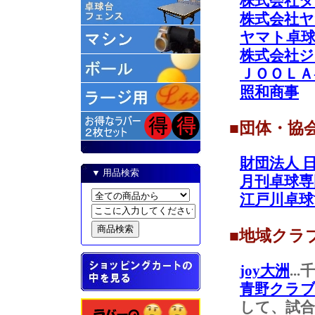
株式会社
株式会社
ヤマト卓球
株式会社ジ
ＪＯＯＬＡ
照和商事
■団体・協
財団法人 
▼ 用品検索
月刊卓球専
江戸川卓球
■地域クラ
joy大洲
.
青野クラ
して、試