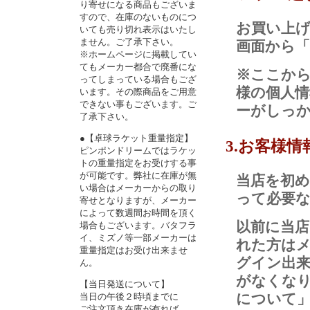
り寄せになる商品もございま
すので、在庫のないものにつ
お買い上
いても売り切れ表示はいたし
ません。ご了承下さい。
画面から
※ホームページに掲載してい
てもメーカー都合で廃番にな
※ここか
ってしまっている場合もござ
様の個人
います。その際商品をご用意
できない事もございます。ご
ーがしっ
了承下さい。
●【卓球ラケット重量指定】
3.お客様
ピンポンドリームではラケッ
トの重量指定をお受けする事
が可能です。弊社に在庫が無
当店を初
い場合はメーカーからの取り
って必要
寄せとなりますが、メーカー
によって数週間お時間を頂く
以前に当
場合もございます。バタフラ
イ、ミズノ等一部メーカーは
れた方は
重量指定はお受け出来ませ
グイン出
ん。
がなくな
【当日発送について】
について
当日の午後２時頃までに
ご注文頂き在庫が有れば