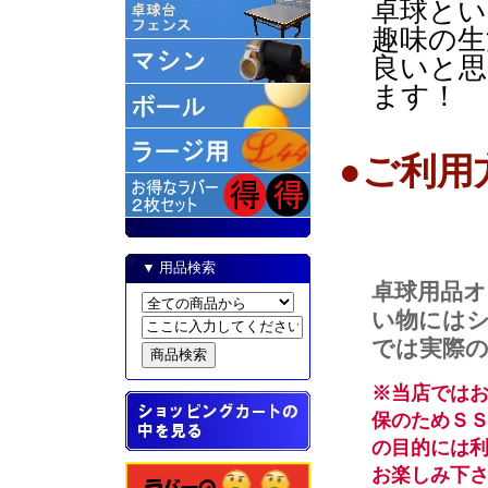
卓球とい
趣味の生
良いと思
ます！
●ご利用
▼ 用品検索
卓球用品オン
い物には
では実際
※当店では
保のためＳ
の目的には
お楽しみ下