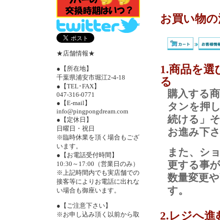
お買い物の
★店舗情報★
1.商品を
●【所在地】
千葉県浦安市堀江2-4-18
る
●【TEL･FAX】
購入する
047-316-0771
●【E-mail】
タンを押
info@pingpongdream.com
続ける」
●【定休日】
日曜日・祝日
お進み下
※臨時休業を頂く場合もござ
います。
また、シ
●【お電話受付時間】
更する事
10:30～17:00（営業日のみ）
※上記時間内でも実店舗での
数量変更
接客等によりお電話に出れな
す。
い場合も御座います。
●【ご注意下さい】
2.レジへ進
※お申し込み頂く以前から取