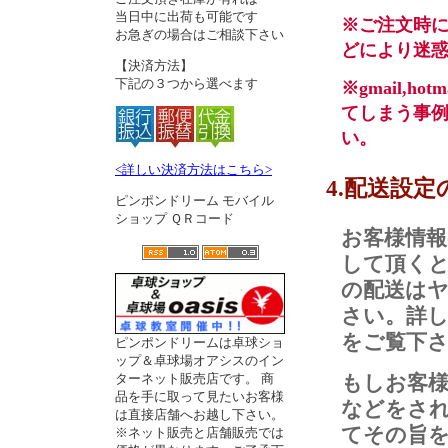
当日中に出荷も可能です
※ご注文時
お急ぎの場合はご相談下さい
どにより迷
【決済方法】
下記の３つから選べます
※gmail,
てしまう事
い。
<詳しい決済方法はこちら>
4.配送設定
ピンポンドリーム モバイル
ショップ ＱＲコード
お客様情
して頂く
の配送は
さい。詳
をご覧下
ピンポンドリームは卓球ショ
ップ＆卓球場オアシスのイン
もしお客
ターネット販売店です。 商
品を手に取って見たいお客様
などをさ
は直接店舗へお越し下さい。
てその旨
※ネット販売と店舗販売では