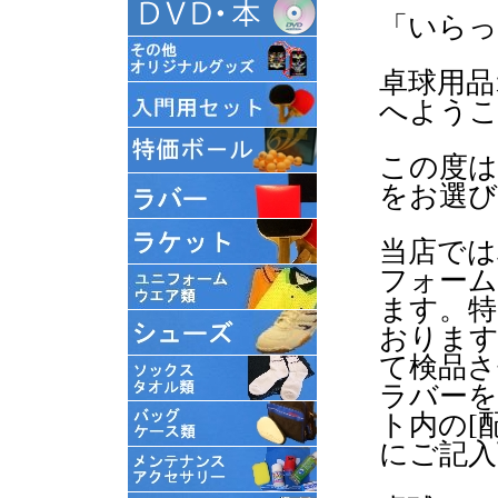
「いら
卓球用品オ
へよう
この度は
をお選び
当店では
フォーム
ます。特
おります
て検品さ
ラバーを
ト内の[
にご記入