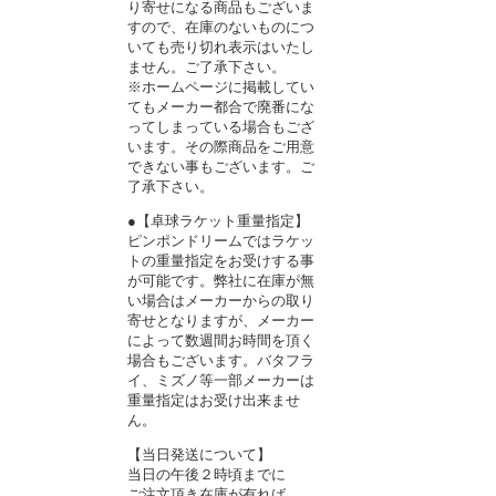
り寄せになる商品もございま
すので、在庫のないものにつ
いても売り切れ表示はいたし
ません。ご了承下さい。
※ホームページに掲載してい
てもメーカー都合で廃番にな
ってしまっている場合もござ
います。その際商品をご用意
できない事もございます。ご
了承下さい。
●【卓球ラケット重量指定】
ピンポンドリームではラケッ
トの重量指定をお受けする事
が可能です。弊社に在庫が無
い場合はメーカーからの取り
寄せとなりますが、メーカー
によって数週間お時間を頂く
場合もございます。バタフラ
イ、ミズノ等一部メーカーは
重量指定はお受け出来ませ
ん。
【当日発送について】
当日の午後２時頃までに
ご注文頂き在庫が有れば