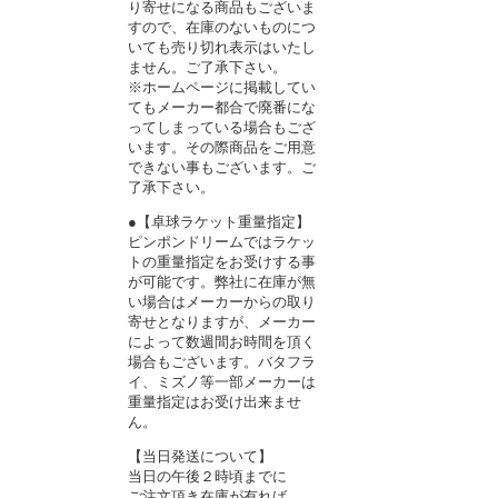
り寄せになる商品もございま
すので、在庫のないものにつ
いても売り切れ表示はいたし
ません。ご了承下さい。
※ホームページに掲載してい
てもメーカー都合で廃番にな
ってしまっている場合もござ
います。その際商品をご用意
できない事もございます。ご
了承下さい。
●【卓球ラケット重量指定】
ピンポンドリームではラケッ
トの重量指定をお受けする事
が可能です。弊社に在庫が無
い場合はメーカーからの取り
寄せとなりますが、メーカー
によって数週間お時間を頂く
場合もございます。バタフラ
イ、ミズノ等一部メーカーは
重量指定はお受け出来ませ
ん。
【当日発送について】
当日の午後２時頃までに
ご注文頂き在庫が有れば