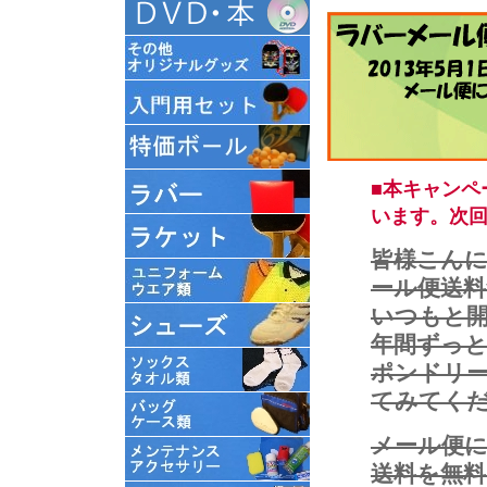
■本キャンペ
います。次
皆様こん
ール便送
いつもと
年間ずっ
ポンドリ
てみてく
メール便
送料を無料