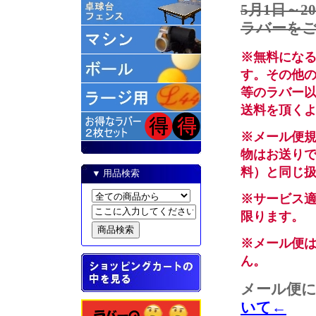
5月1日～
ラバーを
※無料にな
す。その他
等のラバー
送料を頂く
※メール便
物はお送り
料）と同じ
▼ 用品検索
※サービス
限ります。
※メール便
ん。
メール便
いて←