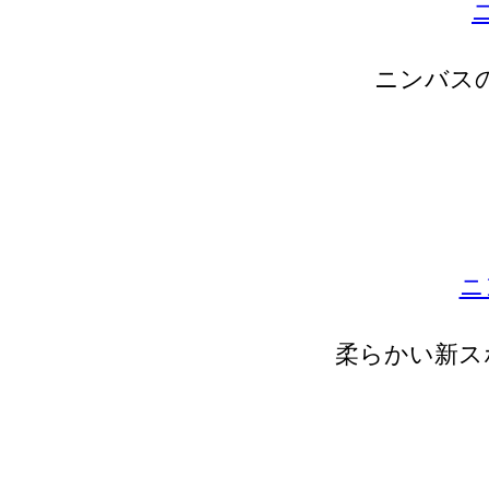
ニンバス
ニ
柔らかい新ス