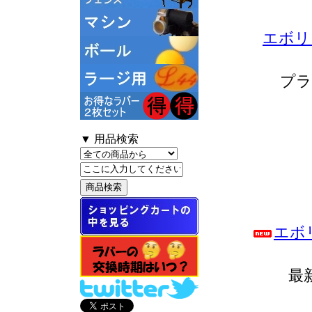
エボリ
プラ
▼ 用品検索
エボ
最