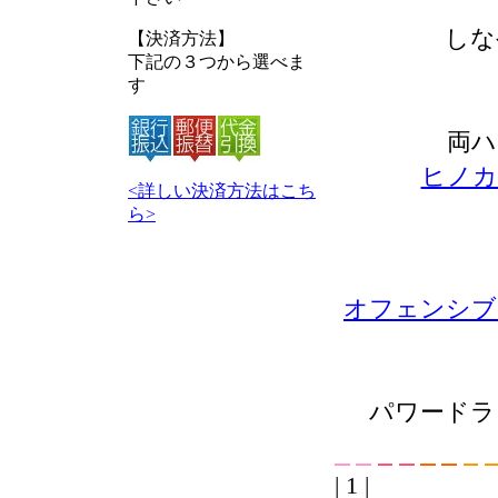
しな
【決済方法】
下記の３つから選べま
す
両ハ
ヒノカ
<詳しい決済方法はこち
ら>
オフェンシブ
パワードラ
| 1 |