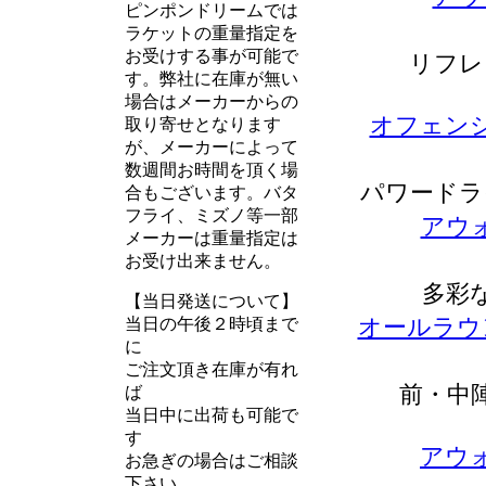
ピンポンドリームでは
ラケットの重量指定を
お受けする事が可能で
リフレ
す。弊社に在庫が無い
場合はメーカーからの
オフェンシ
取り寄せとなります
が、メーカーによって
数週間お時間を頂く場
パワードラ
合もございます。バタ
フライ、ミズノ等一部
アウォ
メーカーは重量指定は
お受け出来ません。
多彩
【当日発送について】
オールラウ
当日の午後２時頃まで
に
ご注文頂き在庫が有れ
前・中
ば
当日中に出荷も可能で
す
アウォ
お急ぎの場合はご相談
下さい