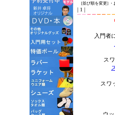
[並び順を変更]
・
| 1 |
入門者
スワ
スワ
ウッ