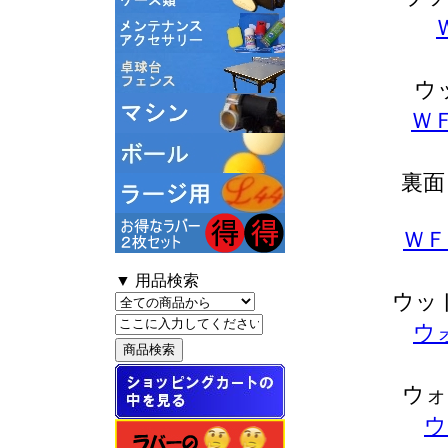
ウ
ＷＦ
裏面
ＷＦ
▼ 用品検索
ウッ
ウ
ウォ
ウ