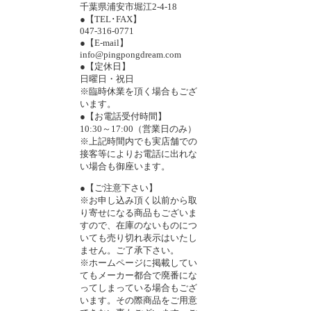
千葉県浦安市堀江2-4-18
●【TEL･FAX】
047-316-0771
●【E-mail】
info@pingpongdream.com
●【定休日】
日曜日・祝日
※臨時休業を頂く場合もござ
います。
●【お電話受付時間】
10:30～17:00（営業日のみ）
※上記時間内でも実店舗での
接客等によりお電話に出れな
い場合も御座います。
●【ご注意下さい】
※お申し込み頂く以前から取
り寄せになる商品もございま
すので、在庫のないものにつ
いても売り切れ表示はいたし
ません。ご了承下さい。
※ホームページに掲載してい
てもメーカー都合で廃番にな
ってしまっている場合もござ
います。その際商品をご用意