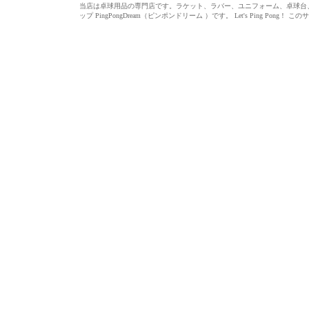
当店は卓球用品の専門店です。ラケット、ラバー、ユニフォーム、卓球台、シ
ップ PingPongDream（ピンポンドリーム ）です。 Let's Ping 