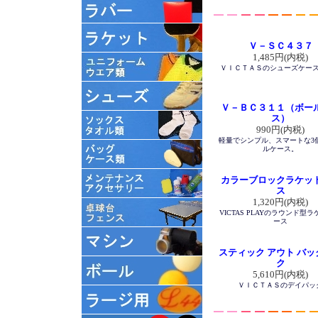
Ｖ－ＳＣ４３７
1,485円(内税)
ＶＩＣＴＡＳのシューズケー
Ｖ－ＢＣ３１１（ボー
ス）
990円(内税)
軽量でシンプル、スマートな3
ルケース。
カラーブロックラケッ
ス
1,320円(内税)
VICTAS PLAYのラウンド型
ース
スティック アウト バッ
ク
5,610円(内税)
ＶＩＣＴＡＳのデイパッ