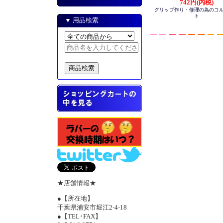
742円(内税)
グリップ作り・修理の為のコ
ト
▼ 用品検索
★店舗情報★
●【所在地】
千葉県浦安市堀江2-4-18
●【TEL･FAX】