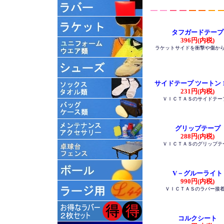
タフガードテープ
396円(内税)
ラケットサイドを衝撃や傷か
サイドテープ ツートン 
231円(内税)
ＶＩＣＴＡＳのサイドテー
グリップテープ
288円(内税)
ＶＩＣＴＡＳのグリップテ
V－グルーライト
990円(内税)
ＶＩＣＴＡＳのラバー接
コルクシート