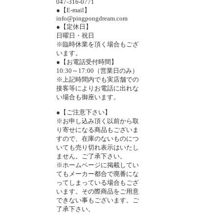
047-316-0771
●【E-mail】
info@pingpongdream.com
●【定休日】
日曜日・祝日
※臨時休業を頂く場合もござ
います。
●【お電話受付時間】
10:30～17:00（営業日のみ）
※上記時間内でも実店舗での
接客等によりお電話に出れな
い場合も御座います。
●【ご注意下さい】
※お申し込み頂く以前から取
り寄せになる商品もございま
すので、在庫のないものにつ
いても売り切れ表示はいたし
ません。ご了承下さい。
※ホームページに掲載してい
てもメーカー都合で廃番にな
ってしまっている場合もござ
います。その際商品をご用意
できない事もございます。ご
了承下さい。