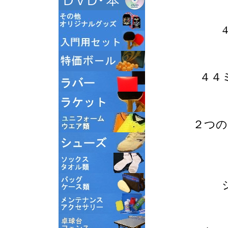
４４
２つの