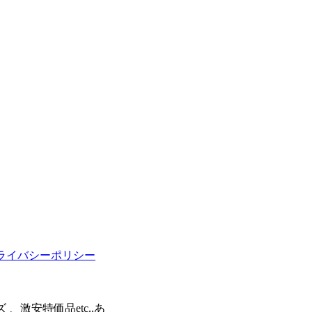
ライバシーポリシー
激安特価品etc..あ