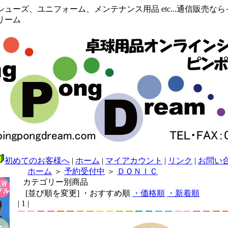
ューズ、ユニフォーム、メンテナンス用品 etc...通信販売な
リーム
初めてのお客様へ
|
ホーム
|
マイアカウント
|
リンク
|
お問い
ホーム
＞
予約受付中
＞
ＤＯＮＩＣ
カテゴリー別商品
[並び順を変更]
・おすすめ順
・価格順
・新着順
| 1 |