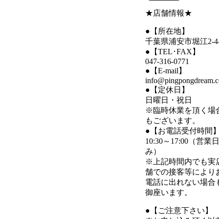
★店舗情報★
●【所在地】
千葉県浦安市堀江2-4-
●【TEL･FAX】
047-316-0771
●【E-mail】
info@pingpongdream.
●【定休日】
日曜日・祝日
※臨時休業を頂く場
もございます。
●【お電話受付時間
10:30～17:00（営業
み）
※上記時間内でも実
舗での接客等により
電話に出れない場合
御座います。
●【ご注意下さい】