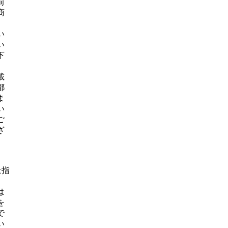
前
商
、
い
い
下
載
都
ま
い
ご
ざ
量指
は
を
で
い