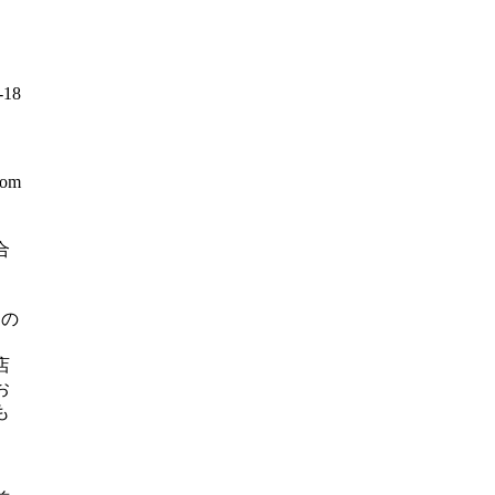
18
com
合
】
日の
店
お
も