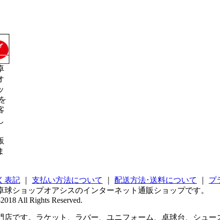
卓
オ
ッ
を
客
し
販
ま
く表記
｜
支払い方法について
｜
配送方法･送料について
｜
プ
卓球ショップオアシスのインターネット通販ショップです。
2018 All Rights Reserved.
店です。ラケット、ラバー、ユニフォーム、卓球台、シューズ 、