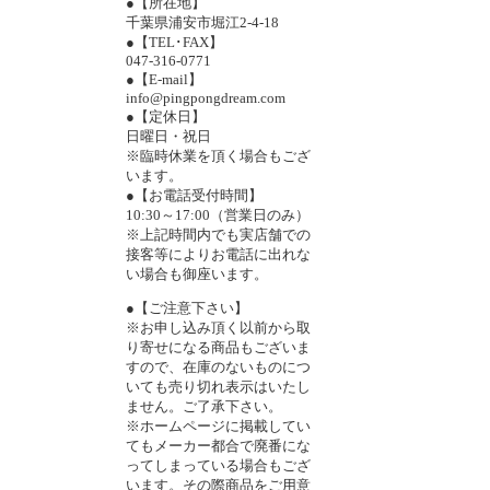
●【所在地】
千葉県浦安市堀江2-4-18
●【TEL･FAX】
047-316-0771
●【E-mail】
info@pingpongdream.com
●【定休日】
日曜日・祝日
※臨時休業を頂く場合もござ
います。
●【お電話受付時間】
10:30～17:00（営業日のみ）
※上記時間内でも実店舗での
接客等によりお電話に出れな
い場合も御座います。
●【ご注意下さい】
※お申し込み頂く以前から取
り寄せになる商品もございま
すので、在庫のないものにつ
いても売り切れ表示はいたし
ません。ご了承下さい。
※ホームページに掲載してい
てもメーカー都合で廃番にな
ってしまっている場合もござ
います。その際商品をご用意