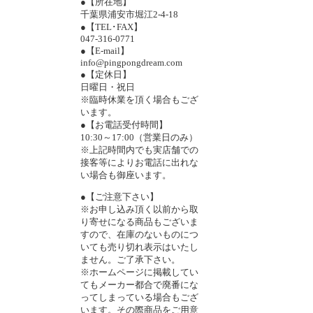
●【所在地】
千葉県浦安市堀江2-4-18
●【TEL･FAX】
047-316-0771
●【E-mail】
info@pingpongdream.com
●【定休日】
日曜日・祝日
※臨時休業を頂く場合もござ
います。
●【お電話受付時間】
10:30～17:00（営業日のみ）
※上記時間内でも実店舗での
接客等によりお電話に出れな
い場合も御座います。
●【ご注意下さい】
※お申し込み頂く以前から取
り寄せになる商品もございま
すので、在庫のないものにつ
いても売り切れ表示はいたし
ません。ご了承下さい。
※ホームページに掲載してい
てもメーカー都合で廃番にな
ってしまっている場合もござ
います。その際商品をご用意