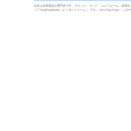
当店は卓球用品の専門店です。ラケット、ラバー、ユニフォーム、卓球台、シ
ップ PingPongDream（ピンポンドリーム ）です。 Let's Ping 