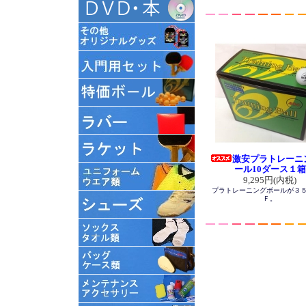
激安プラトレーニ
ール10ダース１箱
9,295円(内税)
プラトレーニングボールが３
Ｆ。