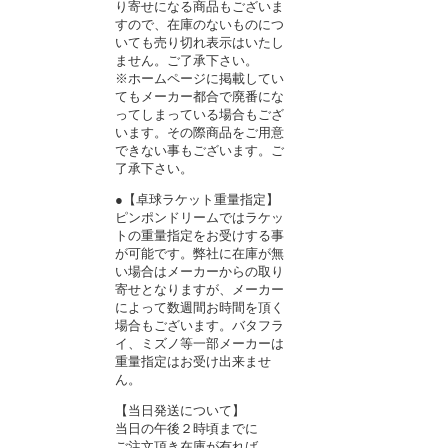
り寄せになる商品もございま
すので、在庫のないものにつ
いても売り切れ表示はいたし
ません。ご了承下さい。
※ホームページに掲載してい
てもメーカー都合で廃番にな
ってしまっている場合もござ
います。その際商品をご用意
できない事もございます。ご
了承下さい。
●【卓球ラケット重量指定】
ピンポンドリームではラケッ
トの重量指定をお受けする事
が可能です。弊社に在庫が無
い場合はメーカーからの取り
寄せとなりますが、メーカー
によって数週間お時間を頂く
場合もございます。バタフラ
イ、ミズノ等一部メーカーは
重量指定はお受け出来ませ
ん。
【当日発送について】
当日の午後２時頃までに
ご注文頂き在庫が有れば