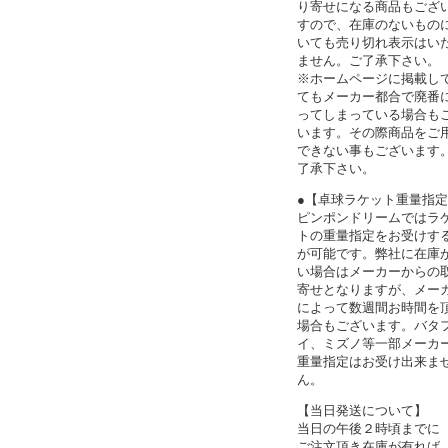
り寄せになる商品もござ
すので、在庫のないもの
いても売り切れ表示はい
ません。ご了承下さい。
※ホームページに掲載し
てもメーカー都合で廃番
ってしまっている場合も
います。その際商品をご
できない事もございます
了承下さい。
●【卓球ラケット重量指
ピンポンドリームではラ
トの重量指定をお受けす
が可能です。弊社に在庫
い場合はメーカーからの
寄せとなりますが、メー
によって数週間お時間を
場合もございます。バタ
イ、ミズノ等一部メーカ
重量指定はお受け出来ま
ん。
【当日発送について】
当日の午後２時頃までに
ご注文頂き在庫が有れば