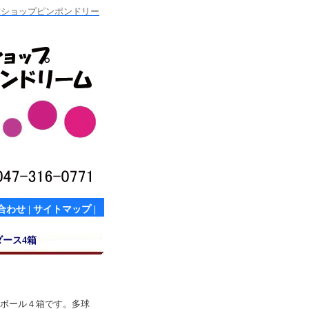
卓球ショップピンポンドリー
合わせ
|
サイトマップ
|
ダース4箱
ボール４箱です。多球