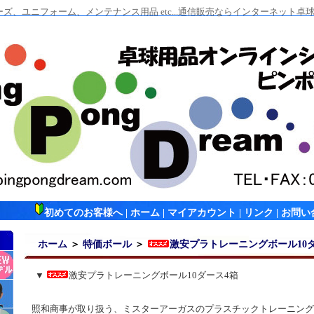
ズ、ユニフォーム、メンテナンス用品 etc...通信販売ならインターネット
初めてのお客様へ
|
ホーム
|
マイアカウント
|
リンク
|
お問い
ホーム
＞
特価ボール
＞
激安プラトレーニングボール10
▼
激安プラトレーニングボール10ダース4箱
照和商事が取り扱う、ミスターアーガスのプラスチックトレーニング