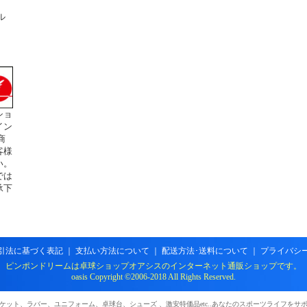
ル
ショ
イン
商
客様
い。
では
承下
引法に基づく表記
｜
支払い方法について
｜
配送方法･送料について
｜
プライバシ
ピンポンドリームは卓球ショップオアシスのインターネット通販ショップです。
oasis Copyright ©2006-2018 All Rights Reserved.
ケット、ラバー、ユニフォーム、卓球台、シューズ 、激安特価品etc..あなたのスポーツライフをサ