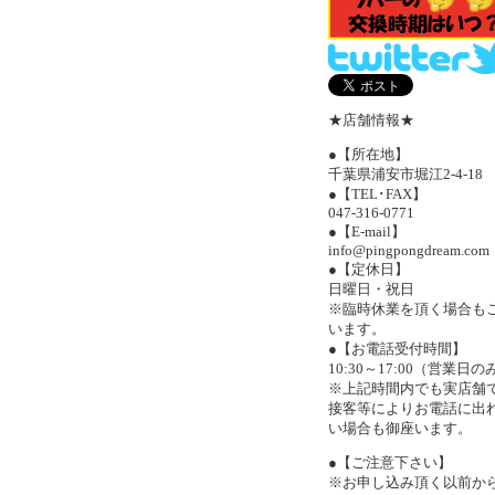
★店舗情報★
●【所在地】
千葉県浦安市堀江2-4-18
●【TEL･FAX】
047-316-0771
●【E-mail】
info@pingpongdream.com
●【定休日】
日曜日・祝日
※臨時休業を頂く場合も
います。
●【お電話受付時間】
10:30～17:00（営業日の
※上記時間内でも実店舗
接客等によりお電話に出
い場合も御座います。
●【ご注意下さい】
※お申し込み頂く以前か