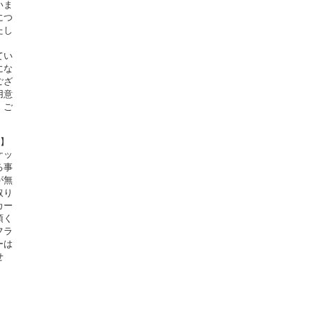
いま
につ
たし
てい
にな
ござ
用意
。ご
定】
ケッ
る事
が無
取り
カー
頂く
フラ
ーは
せ