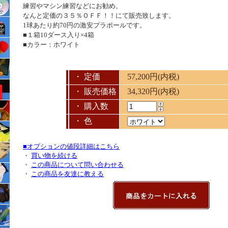
練習やマシン練習などにお勧め。
なんと定価の
３５％ＯＦＦ！！
にて販売致します。
1球あたり
約70円
の激安プラボールです。
■１箱10ダース入り×4箱
■カラー：ホワイト
・ 定価
57,200円(内税)
・ 販売価格
34,320円(内税)
・ 購入数
・ 色
■オプションの値段詳細はこちら
・
買い物を続ける
・
この商品について問い合わせる
・
この商品を友達に教える