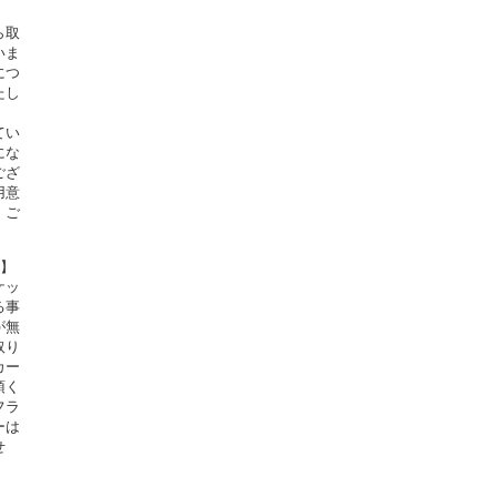
ら取
いま
につ
たし
てい
にな
ござ
用意
。ご
定】
ケッ
る事
が無
取り
カー
頂く
フラ
ーは
せ