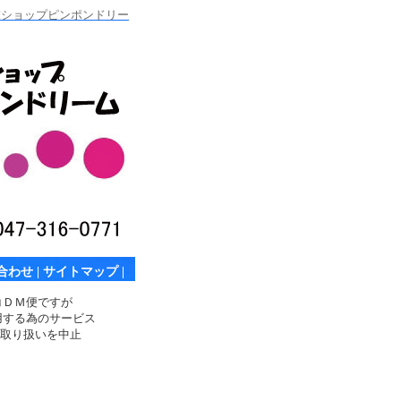
卓球ショップピンポンドリー
合わせ
|
サイトマップ
|
コＤＭ便ですが
用する為のサービス
取り扱いを中止
。