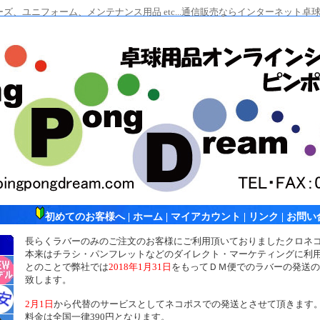
ズ、ユニフォーム、メンテナンス用品 etc...通信販売ならインターネット
初めてのお客様へ
|
ホーム
|
マイアカウント
|
リンク
|
お問い
長らくラバーのみのご注文のお客様にご利用頂いておりましたクロネ
本来はチラシ・パンフレットなどのダイレクト・マーケティングに利
とのことで弊社では
2018年1月31日
をもってＤＭ便でのラバーの発送の
致します。
2月1日
から代替のサービスとしてネコポスでの発送とさせて頂きます
料金は全国一律390円となります。