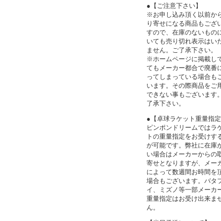
●【ご注意下さい】
※お申し込み頂く以前か
り寄せになる商品もござ
すので、在庫のないもの
いても売り切れ表示はい
ません。ご了承下さい。
※ホームページに掲載し
てもメーカー都合で廃番
ってしまっている場合も
います。その際商品をご
できない事もございます
了承下さい。
●【卓球ラケット重量指
ピンポンドリームではラ
トの重量指定をお受けす
が可能です。弊社に在庫
い場合はメーカーからの
寄せとなりますが、メー
によって数週間お時間を
場合もございます。バタ
イ、ミズノ等一部メーカ
重量指定はお受け出来ま
ん。