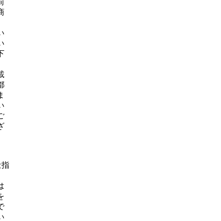
前
商
、
い
い
下
載
都
ま
い
ご
ざ
量指
は
を
で
い