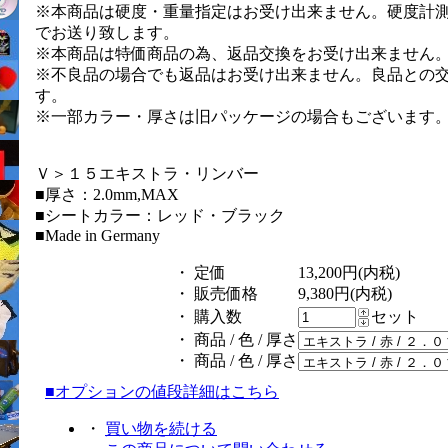
※本商品は硬度・重量指定はお受け出来ません。硬度計
でお送り致します。
※本商品は特価商品の為、返品交換をお受け出来ません
※不良品の場合でも返品はお受け出来ません。良品との
す。
※一部カラー・厚さは旧パッケージの場合もございます
Ｖ＞１５エキストラ・リンバー
■厚さ：2.0mm,MAX
■シートカラー：レッド・ブラック
■Made in Germany
・ 定価
13,200円(内税)
・ 販売価格
9,380円(内税)
・ 購入数
セット
・ 商品 / 色 / 厚さ
・ 商品 / 色 / 厚さ
■オプションの値段詳細はこちら
・
買い物を続ける