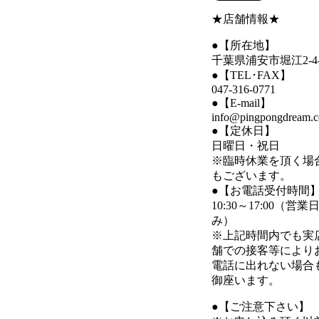
★店舗情報★
●【所在地】
千葉県浦安市堀江2-4-
●【TEL･FAX】
047-316-0771
●【E-mail】
info@pingpongdream.
●【定休日】
日曜日・祝日
※臨時休業を頂く場
もございます。
●【お電話受付時間
10:30～17:00（営業
み）
※上記時間内でも実
舗での接客等により
電話に出れない場合
御座います。
●【ご注意下さい】