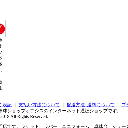
卓
オ
ッ
を
客
し
販
ま
く表記
｜
支払い方法について
｜
配送方法･送料について
｜
プ
卓球ショップオアシスのインターネット通販ショップです。
2018 All Rights Reserved.
店です。ラケット、ラバー、ユニフォーム、卓球台、シューズ 、