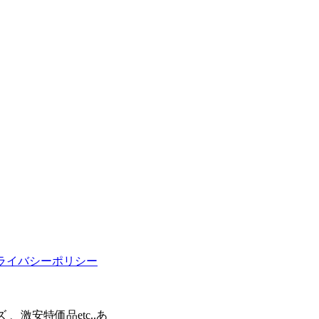
ライバシーポリシー
激安特価品etc..あ