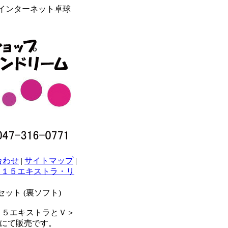
らインターネット卓球
合わせ
|
サイトマップ
|
＞１５エキストラ・リ
ット (裏ソフト)
１５エキストラとＶ＞
円にて販売です。