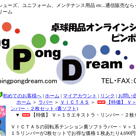
ューズ、ユニフォーム、メンテナンス用品 etc...通信販売な
リーム
初めてのお客様へ
|
ホーム
|
マイアカウント
|
リンク
|
お問い
ホーム
＞
ラバー
＞
ＶＩＣＴＡＳ
＞
【特価】 Ｖ
ンバー・２枚セット (裏ソフト)
▼
【特価】 Ｖ＞１５エキストラ・リンバー・２枚セ
ＶＩＣＴＡＳの回転系テンション裏ソフトラバー・Ｖ＞
１５リンバーが2枚セットでお得な価格１枚あたり4,690