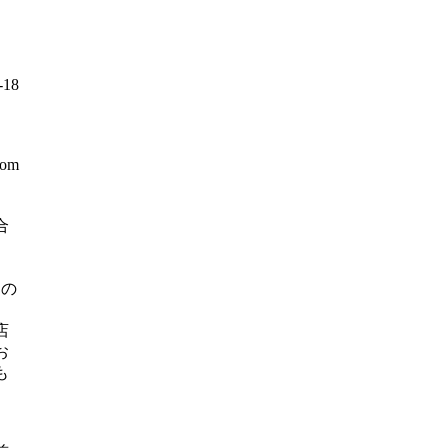
18
com
合
】
日の
店
お
も