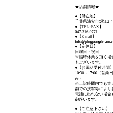
★店舗情報★
●【所在地】
千葉県浦安市堀江2-4-
●【TEL･FAX】
047-316-0771
●【E-mail】
info@pingpongdream.
●【定休日】
日曜日・祝日
※臨時休業を頂く場
もございます。
●【お電話受付時間
10:30～17:00（営業
み）
※上記時間内でも実
舗での接客等により
電話に出れない場合
御座います。
●【ご注意下さい】