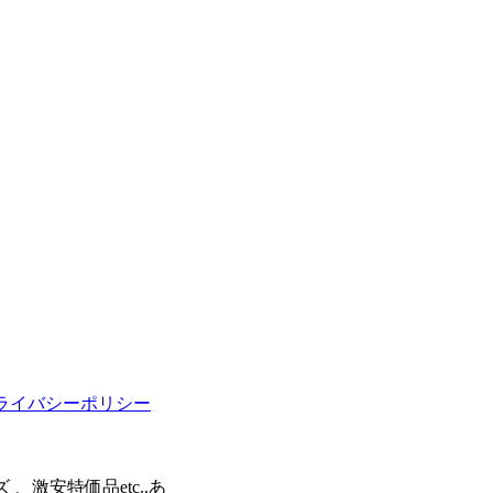
ライバシーポリシー
激安特価品etc..あ