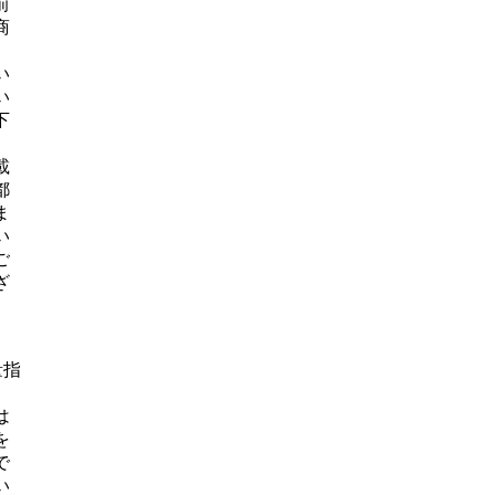
前
商
、
い
い
下
載
都
ま
い
ご
ざ
量指
は
を
で
い