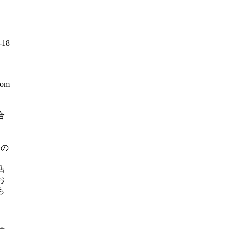
18
com
合
】
日の
店
お
も