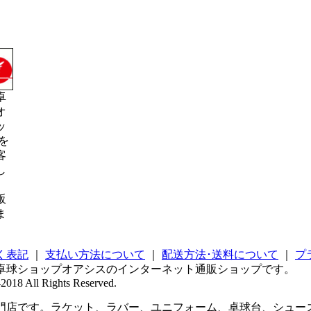
卓
オ
ッ
を
客
し
販
ま
く表記
｜
支払い方法について
｜
配送方法･送料について
｜
プ
卓球ショップオアシスのインターネット通販ショップです。
2018 All Rights Reserved.
店です。ラケット、ラバー、ユニフォーム、卓球台、シューズ 、