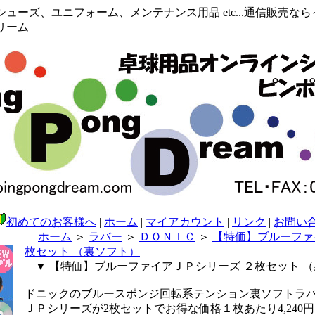
ューズ、ユニフォーム、メンテナンス用品 etc...通信販売な
リーム
初めてのお客様へ
|
ホーム
|
マイアカウント
|
リンク
|
お問い
ホーム
＞
ラバー
＞
ＤＯＮＩＣ
＞
【特価】ブルーファ
枚セット （裏ソフト）
▼ 【特価】ブルーファイアＪＰシリーズ ２枚セット 
ドニックのブルースポンジ回転系テンション裏ソフトラ
ＪＰシリーズが2枚セットでお得な価格１枚あたり4,240