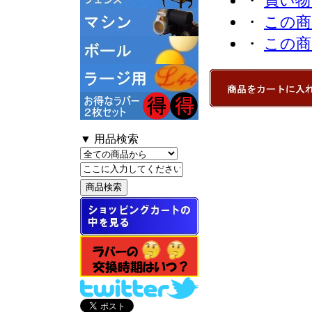
・
買い物
・
この商
・
この商
▼ 用品検索