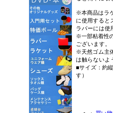
※本商品はラ
に使用すると
ラバーには使
※一部粘着性
ございます。
※天然ゴム主
は触らないよ
■サイズ：約縦
す）