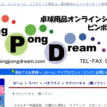
ズ、ユニフォーム、メンテナンス用品 etc...通信販売ならインターネット
初めてのお客様へ
|
ホーム
|
マイアカウント
|
リンク
|
お問い
ホーム
＞
ラバー
＞
バタフライ
＞
テナジー６４ （裏ソフト）
▼ テナジー６４ （裏ソフト）
「エネルギー内蔵技術」の優れた弾性と「スプリング・スポンジ」に