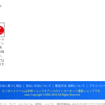
ル
ショ
イン
商
客様
い。
では
承下
引法に基づく表記
｜
支払い方法について
｜
配送方法･送料について
｜
プライバシ
ピンポンドリームは卓球ショップオアシスのインターネット通販ショップです。
oasis Copyright ©2006-2018 All Rights Reserved.
ケット、ラバー、ユニフォーム、卓球台、シューズ 、激安特価品etc..あなたのスポーツライフをサ