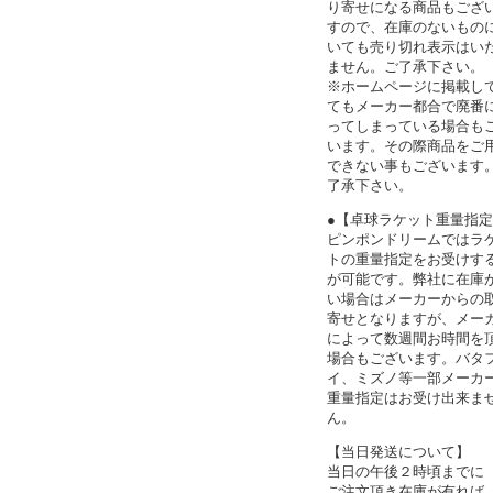
り寄せになる商品もござ
すので、在庫のないもの
いても売り切れ表示はい
ません。ご了承下さい。
※ホームページに掲載し
てもメーカー都合で廃番
ってしまっている場合も
います。その際商品をご
できない事もございます
了承下さい。
●【卓球ラケット重量指
ピンポンドリームではラ
トの重量指定をお受けす
が可能です。弊社に在庫
い場合はメーカーからの
寄せとなりますが、メー
によって数週間お時間を
場合もございます。バタ
イ、ミズノ等一部メーカ
重量指定はお受け出来ま
ん。
【当日発送について】
当日の午後２時頃までに
ご注文頂き在庫が有れば