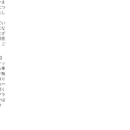
いま
につ
たし
てい
にな
ござ
用意
。ご
定】
ケッ
る事
が無
取り
カー
頂く
フラ
ーは
せ