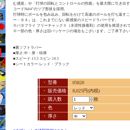
む感覚」や「打球の回転とコントロールの性能」を最大限に引き出す
コード№64”のツブ形状を採用。
打球時にボールを包み込み、回転をかけて高速のボールを打ち返すこ
ー・６４』は、これまでにない新感覚のスピードラバーです。
※バタフライ フリーチャックⅡ（水溶性接着剤）の使用を推奨され
※一部の色・厚さは旧パッケージの場合もございます。ご了承下さい
■裏ソフトラバー
■厚さ:中・厚・特厚
■スピード:13.5 スピン:10.5
■シートカラー:レッド・ブラック
・ 型番
05820
・ 販売価格
8,025円(内税)
・ 購入数
枚
・ 色
・ 厚さ