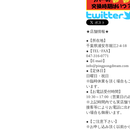
★店舗情報★
●【所在地】
千葉県浦安市堀江2-4-18
●【TEL･FAX】
047-316-0771
●【E-mail】
info@pingpongdream.com
●【定休日】
日曜日・祝日
※臨時休業を頂く場合も
います。
●【お電話受付時間】
10:30～17:00（営業日の
※上記時間内でも実店舗
接客等によりお電話に出
い場合も御座います。
●【ご注意下さい】
※お申し込み頂く以前か