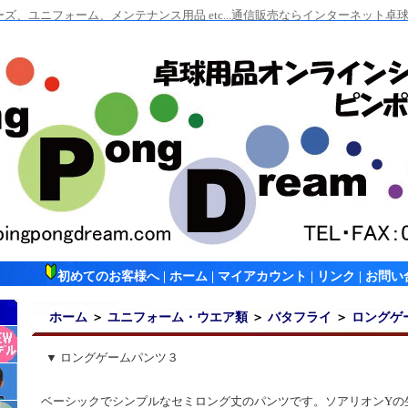
ズ、ユニフォーム、メンテナンス用品 etc...通信販売ならインターネット
初めてのお客様へ
|
ホーム
|
マイアカウント
|
リンク
|
お問い
ホーム
＞
ユニフォーム・ウエア類
＞
バタフライ
＞
ロングゲ
▼ ロングゲームパンツ３
ベーシックでシンプルなセミロング丈のパンツです。ソアリオンYの