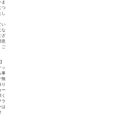
いま
につ
たし
てい
にな
ござ
用意
。ご
定】
ケッ
る事
が無
取り
カー
頂く
フラ
ーは
せ