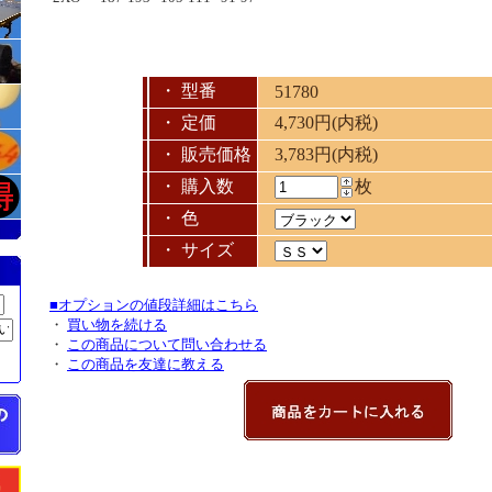
・ 型番
51780
・ 定価
4,730円(内税)
・ 販売価格
3,783円(内税)
・ 購入数
枚
・ 色
・ サイズ
■オプションの値段詳細はこちら
・
買い物を続ける
・
この商品について問い合わせる
・
この商品を友達に教える