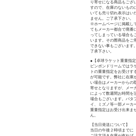
り寄せになる商品もござ
すので、在庫のないもの
いても売り切れ表示はい
ません。ご了承下さい。
※ホームページに掲載し
てもメーカー都合で廃番
ってしまっている場合も
います。その際商品をご
できない事もございます
了承下さい。
●【卓球ラケット重量指
ピンポンドリームではラ
トの重量指定をお受けす
が可能です。弊社に在庫
い場合はメーカーからの
寄せとなりますが、メー
によって数週間お時間を
場合もございます。バタ
イ、ミズノ等一部メーカ
重量指定はお受け出来ま
ん。
【当日発送について】
当日の午後２時頃までに
ご注文頂き在庫が有れば