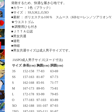
発散するため、快適な履き心地です。
■カラー ： 1色（ブラック）
■サイズ ： SS,S,M,L,O,XO
■素材 ： ポリエステル100％ スムース（KBセーレン／ソアリオンY
★ウエストゴム
★調整用ひも付き
■ＪＴＴＡ公認
■男女共通
■速乾
■伸縮
■男女共通サイズは成人男子サイズです。
JASPO成人男子サイズ(ヌード寸法)
サイズ
身長(cm)
胸囲(cm)
胴囲(cm)
3S
152-158
77-83
63-69
SS
157-163
81-87
67-73
S
162-168
85-91
71-77
M
167-173
89-95
75-81
L
172-178
93-99
79-85
O
177-183
97-103
83-89
XO
182-188
101-107
87-93
2XO
187-193
105-111
91-97