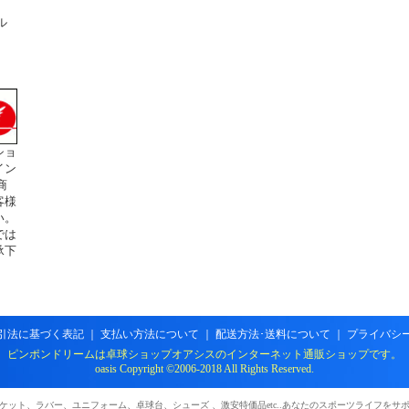
ル
ショ
イン
商
客様
い。
では
承下
引法に基づく表記
｜
支払い方法について
｜
配送方法･送料について
｜
プライバシ
ピンポンドリームは卓球ショップオアシスのインターネット通販ショップです。
oasis Copyright ©2006-2018 All Rights Reserved.
ケット、ラバー、ユニフォーム、卓球台、シューズ 、激安特価品etc..あなたのスポーツライフをサ