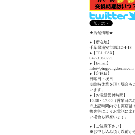
★店舗情報★
●【所在地】
千葉県浦安市堀江2-4-18
●【TEL･FAX】
047-316-0771
●【E-mail】
info@pingpongdream.com
●【定休日】
日曜日・祝日
※臨時休業を頂く場合も
います。
●【お電話受付時間】
10:30～17:00（営業日の
※上記時間内でも実店舗
接客等によりお電話に出
い場合も御座います。
●【ご注意下さい】
※お申し込み頂く以前か