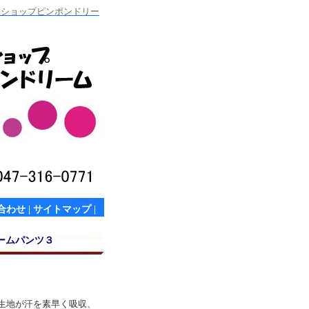
卓球ショップピンポンドリー
合わせ
|
サイトマップ
|
ームパンツ３
生地が汗を素早く吸収、