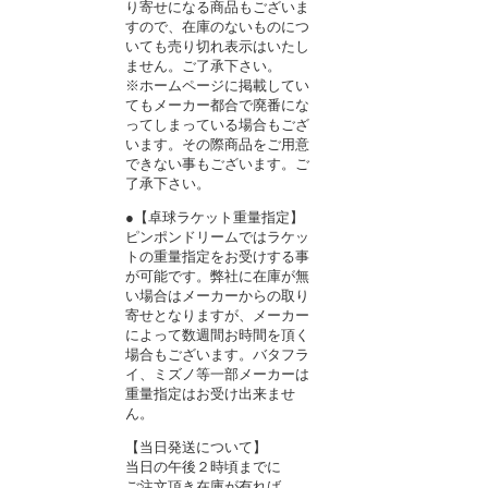
り寄せになる商品もございま
すので、在庫のないものにつ
いても売り切れ表示はいたし
ません。ご了承下さい。
※ホームページに掲載してい
てもメーカー都合で廃番にな
ってしまっている場合もござ
います。その際商品をご用意
できない事もございます。ご
了承下さい。
●【卓球ラケット重量指定】
ピンポンドリームではラケッ
トの重量指定をお受けする事
が可能です。弊社に在庫が無
い場合はメーカーからの取り
寄せとなりますが、メーカー
によって数週間お時間を頂く
場合もございます。バタフラ
イ、ミズノ等一部メーカーは
重量指定はお受け出来ませ
ん。
【当日発送について】
当日の午後２時頃までに
ご注文頂き在庫が有れば