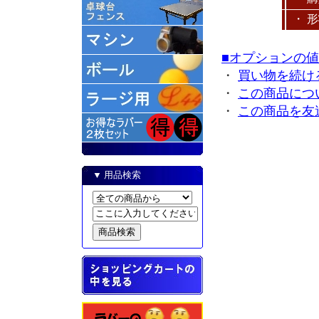
・ 
■オプションの
・
買い物を続け
・
この商品につ
・
この商品を友
▼ 用品検索