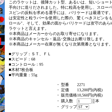
このラケットは、後陣カット型、あるいは、短いショー
手向けに造りだされました。特に粒高を使用し、スロー
スピンの反転を求める選手には、バリケードは最適です
は安定性と粒ラバーを使用した際の、驚くべきスピンをも
ロール"、そして、効果の面からバリケードは攻守のあら
ラケットと言えます。
※本商品はメーカーからのお取り寄せになります。
※本商品のキャンセル・返品･交換はお断り致します。
※本商品はメーカー在庫が無くなり次第廃番となります
■グリップ：ＳＴ、ＦＬ
■スピード：68
■コントロール：95
■木材7枚合板
■平均重量：55g
・ 型番
2271
・ 定価
13,200円(内税)
・ 販売価格
10,560円(内税)
・ 購入数
本
・ グリップ