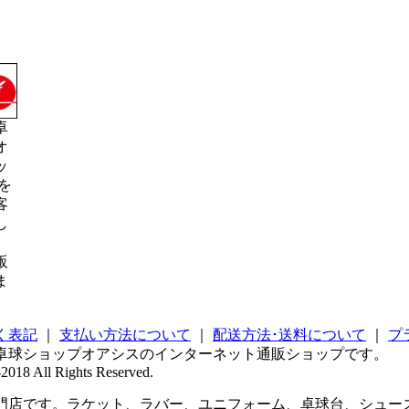
卓
オ
ッ
を
客
し
販
ま
く表記
｜
支払い方法について
｜
配送方法･送料について
｜
プ
卓球ショップオアシスのインターネット通販ショップです。
2018 All Rights Reserved.
店です。ラケット、ラバー、ユニフォーム、卓球台、シューズ 、