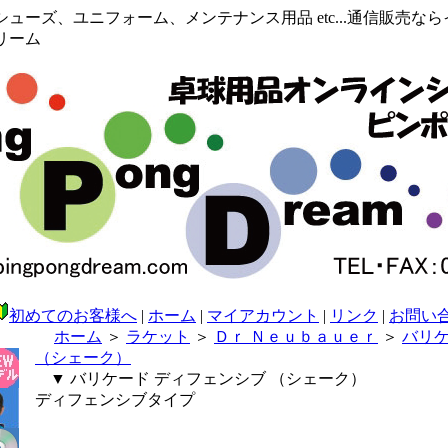
ューズ、ユニフォーム、メンテナンス用品 etc...通信販売な
リーム
初めてのお客様へ
|
ホーム
|
マイアカウント
|
リンク
|
お問い
ホーム
＞
ラケット
＞
Ｄｒ Ｎｅｕｂａｕｅｒ
＞
バリケ
（シェーク）
▼ バリケード ディフェンシブ （シェーク）
ディフェンシブタイプ