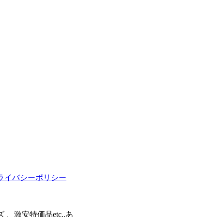
ライバシーポリシー
激安特価品etc..あ