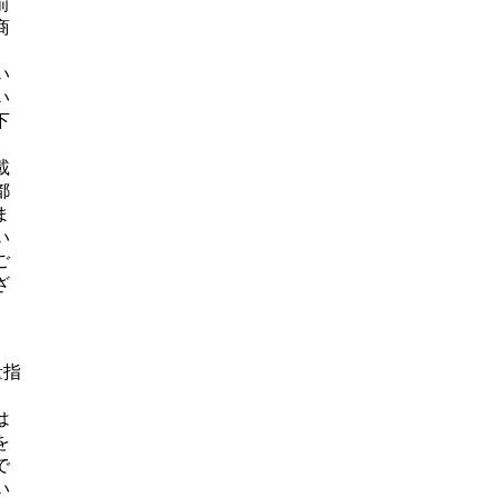
前
商
、
い
い
下
載
都
ま
い
ご
ざ
量指
は
を
で
い