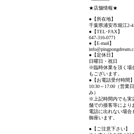
★店舗情報★
●【所在地】
千葉県浦安市堀江2-4-
●【TEL･FAX】
047-316-0771
●【E-mail】
info@pingpongdream.
●【定休日】
日曜日・祝日
※臨時休業を頂く場
もございます。
●【お電話受付時間
10:30～17:00（営業
み）
※上記時間内でも実
舗での接客等により
電話に出れない場合
御座います。
●【ご注意下さい】