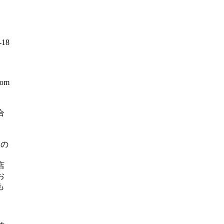
18
com
合
】
日の
店
お
も