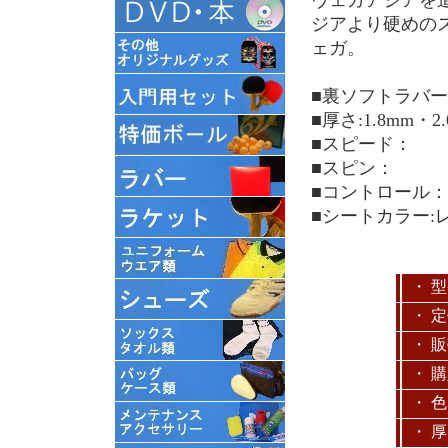
ジアより硬めの
ェガ。
■裏ソフトラバー
■厚さ:1.8mm・
■スピード：
■スピン：
■コントロール：
■シートカラー:
・ 
・ 
・ 
・ 
・ 色
・ 