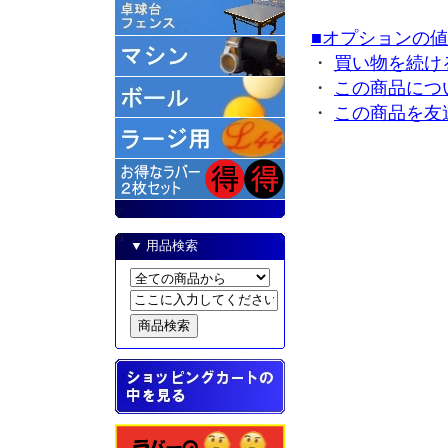
■オプションの
・
買い物を続け
・
この商品につ
・
この商品を友
▼ 用品検索