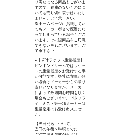
り寄せになる商品もございま
すので、在庫のないものにつ
いても売り切れ表示はいたし
ません。ご了承下さい。
※ホームページに掲載してい
てもメーカー都合で廃番にな
ってしまっている場合もござ
います。その際商品をご用意
できない事もございます。ご
了承下さい。
●【卓球ラケット重量指定】
ピンポンドリームではラケッ
トの重量指定をお受けする事
が可能です。弊社に在庫が無
い場合はメーカーからの取り
寄せとなりますが、メーカー
によって数週間お時間を頂く
場合もございます。バタフラ
イ、ミズノ等一部メーカーは
重量指定はお受け出来ませ
ん。
【当日発送について】
当日の午後２時頃までに
ご注文頂き在庫が有れば