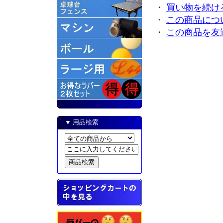
・
買い物を続け
・
この商品につ
・
この商品を友
▼ 用品検索