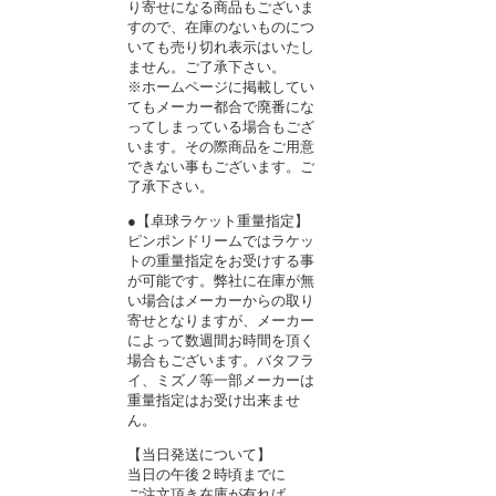
り寄せになる商品もございま
すので、在庫のないものにつ
いても売り切れ表示はいたし
ません。ご了承下さい。
※ホームページに掲載してい
てもメーカー都合で廃番にな
ってしまっている場合もござ
います。その際商品をご用意
できない事もございます。ご
了承下さい。
●【卓球ラケット重量指定】
ピンポンドリームではラケッ
トの重量指定をお受けする事
が可能です。弊社に在庫が無
い場合はメーカーからの取り
寄せとなりますが、メーカー
によって数週間お時間を頂く
場合もございます。バタフラ
イ、ミズノ等一部メーカーは
重量指定はお受け出来ませ
ん。
【当日発送について】
当日の午後２時頃までに
ご注文頂き在庫が有れば