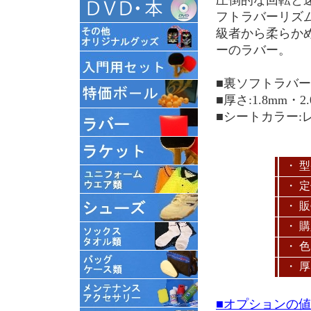
フトラバーリズ
級者から柔らか
ーのラバー。
■裏ソフトラバー
■厚さ:1.8mm・
■シートカラー:
・ 
・ 
・ 
・ 
・ 色
・ 
■オプションの