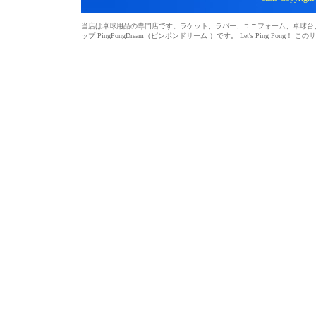
当店は卓球用品の専門店です。ラケット、ラバー、ユニフォーム、卓球台、シ
ップ PingPongDream（ピンポンドリーム ）です。 Let's Ping 