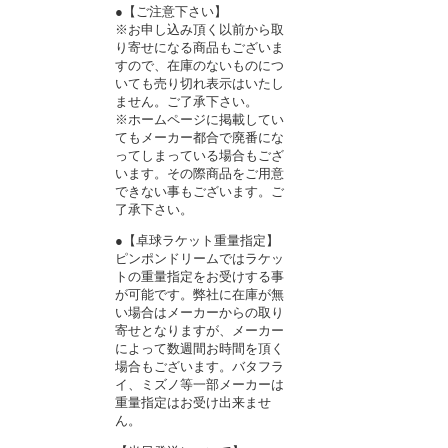
●【ご注意下さい】
※お申し込み頂く以前から取
り寄せになる商品もございま
すので、在庫のないものにつ
いても売り切れ表示はいたし
ません。ご了承下さい。
※ホームページに掲載してい
てもメーカー都合で廃番にな
ってしまっている場合もござ
います。その際商品をご用意
できない事もございます。ご
了承下さい。
●【卓球ラケット重量指定】
ピンポンドリームではラケッ
トの重量指定をお受けする事
が可能です。弊社に在庫が無
い場合はメーカーからの取り
寄せとなりますが、メーカー
によって数週間お時間を頂く
場合もございます。バタフラ
イ、ミズノ等一部メーカーは
重量指定はお受け出来ませ
ん。