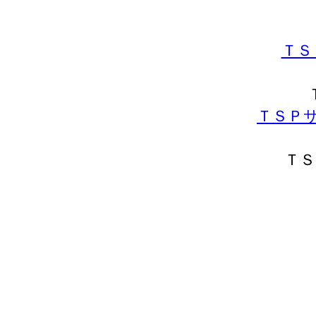
ＴＳ
ＴＳＰ
ＴＳ