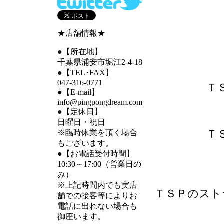
★店舗情報★
●【所在地】
千葉県浦安市堀江2-4-18
●【TEL･FAX】
047-316-0771
Ｔ
●【E-mail】
info@pingpongdream.com
●【定休日】
日曜日・祝日
Ｔ
※臨時休業を頂く場合
もございます。
●【お電話受付時間】
10:30～17:00（営業日の
み）
※上記時間内でも実店
ＴＳＰのスト
舗での接客等によりお
電話に出れない場合も
御座います。