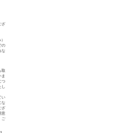
ござ
み）
での
れな
ら取
いま
につ
たし
てい
にな
ござ
用意
。ご