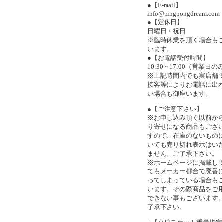
●【E-mail】
info@pingpongdream.com
●【定休日】
日曜日・祝日
※臨時休業を頂く場合も
います。
●【お電話受付時間】
10:30～17:00（営業日の
※上記時間内でも実店舗
接客等によりお電話に出
い場合も御座います。
●【ご注意下さい】
※お申し込み頂く以前か
り寄せになる商品もござ
すので、在庫のないもの
いても売り切れ表示はい
ません。ご了承下さい。
※ホームページに掲載し
てもメーカー都合で廃番
ってしまっている場合も
います。その際商品をご
できない事もございます
了承下さい。