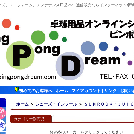
ズ、ユニフォーム、メンテナンス用品 etc...通信販売ならインターネット
初めてのお客様へ
|
ホーム
|
マイアカウント
|
リンク
|
お問い
ホーム
＞
シューズ・インソール
＞
ＳＵＮＲＯＣＫ・ＪＵＩＣ
カテゴリー別商品
お求めのメーカーをクリックしてください