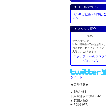
▼ メールマガジン
メルマガ登録・解除は
ちら
▼ スタッフ紹介
masa
☆今月の一言☆
秋冬の新商品の予約をお受けし
おります。 11月に入りぞくぞ
入荷もしております☆
スタッフmasaの卓球ブ
グはこちら
ツイート
★店舗情報★
●【所在地】
千葉県浦安市堀江2-4-18
●【TEL･FAX】
047-316-0771