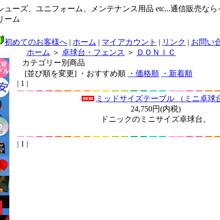
ューズ、ユニフォーム、メンテナンス用品 etc...通信販売な
リーム
初めてのお客様へ
|
ホーム
|
マイアカウント
|
リンク
|
お問い
ホーム
＞
卓球台・フェンス
＞
ＤＯＮＩＣ
カテゴリー別商品
[並び順を変更]
・おすすめ順
・価格順
・新着順
| 1 |
ミッドサイズテーブル （ミニ卓球
24,750円(内税)
ドニックのミニサイズ卓球台。
| 1 |