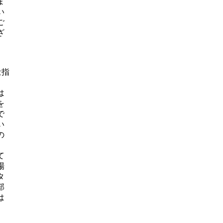
ま
い
ご
ざ
量指
は
を
で
い
の
て
場
タ
部
は