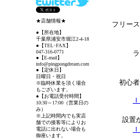
★店舗情報★
フリース
●【所在地】
千葉県浦安市堀江2-4-18
●【TEL･FAX】
047-316-0771
ラ
●【E-mail】
info@pingpongdream.com
●【定休日】
日曜日・祝日
初心者
※臨時休業を頂く場合
もございます。
●【お電話受付時間】
Ｉ
10:30～17:00（営業日の
み）
※上記時間内でも実店
設置
舗での接客等によりお
Ｉ
電話に出れない場合も
御座います。