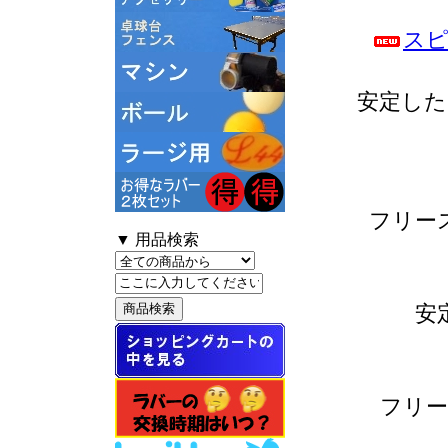
スピ
安定した
フリー
▼ 用品検索
安
フリー