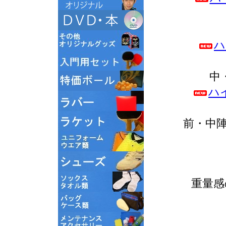
ハ
中
ハ
前・中
重量感