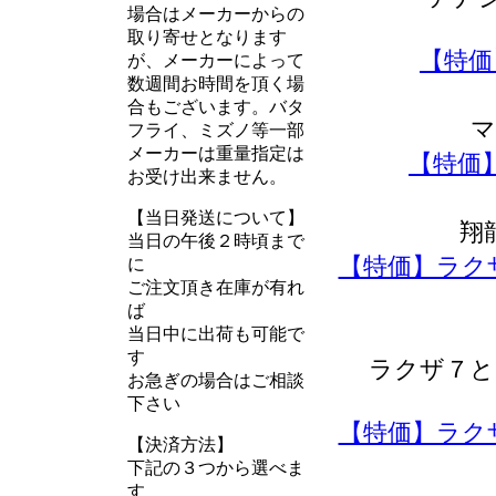
場合はメーカーからの
取り寄せとなります
【特価
が、メーカーによって
数週間お時間を頂く場
合もございます。バタ
マ
フライ、ミズノ等一部
メーカーは重量指定は
【特価】
お受け出来ません。
【当日発送について】
翔
当日の午後２時頃まで
【特価】ラク
に
ご注文頂き在庫が有れ
ば
当日中に出荷も可能で
す
ラクザ７と
お急ぎの場合はご相談
下さい
【特価】ラク
【決済方法】
下記の３つから選べま
す