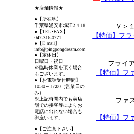
★店舗情報★
●【所在地】
Ｖ＞
千葉県浦安市堀江2-4-18
●【TEL･FAX】
【特価】フラ
047-316-0771
●【E-mail】
info@pingpongdream.com
●【定休日】
日曜日・祝日
フライ
※臨時休業を頂く場合
【特価】フ
もございます。
●【お電話受付時間】
10:30～17:00（営業日の
み）
※上記時間内でも実店
ファ
舗での接客等によりお
電話に出れない場合も
【特価】フ
御座います。
●【ご注意下さい】