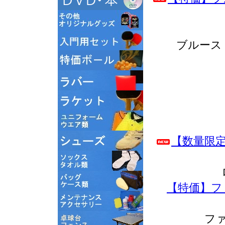
ブルース
【数量限定
【特価】フ
フ