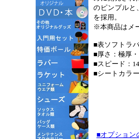
のピンプルと
を採用。
※本商品はメ
■表ソフトラ
■厚さ：極厚・
■スピード：14
■シートカラ
■オプション