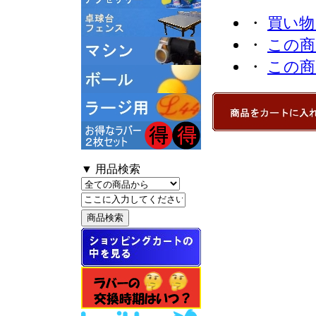
・
買い物
・
この商
・
この商
▼ 用品検索