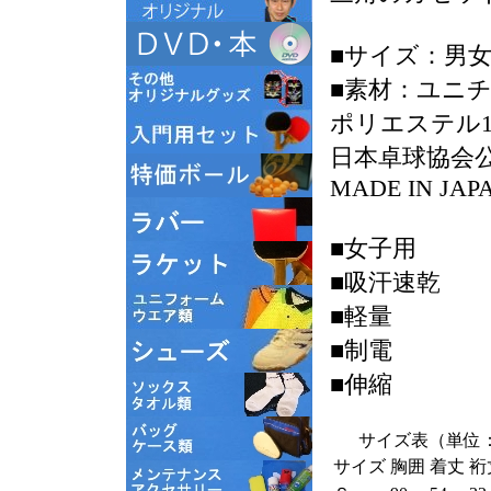
■サイズ：男女
■素材：ユニチ
ポリエステル1
日本卓球協会公認（
MADE IN JAP
■女子用
■吸汗速乾
■軽量
■制電
■伸縮
サイズ表（単位：
サイズ
胸囲
着丈
裄