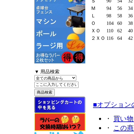
Ｓ
90
54
32
Ｍ
94
56
34
Ｌ
98
58
36
Ｏ
104
60
38
ＸＯ
110
62
40
２ＸＯ
116
64
42
▼ 用品検索
■オプション
・
買い物
・
この商