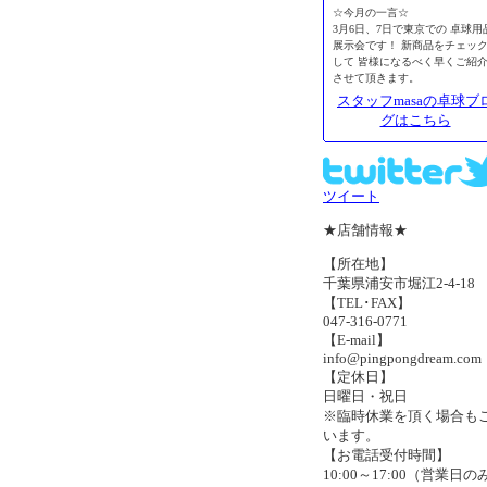
☆今月の一言☆
3月6日、7日で東京での 卓球用
展示会です！ 新商品をチェッ
して 皆様になるべく早くご紹
させて頂きます。
スタッフmasaの卓球ブ
グはこちら
ツイート
★店舗情報★
【所在地】
千葉県浦安市堀江2-4-18
【TEL･FAX】
047-316-0771
【E-mail】
info@pingpongdream.com
【定休日】
日曜日・祝日
※臨時休業を頂く場合も
います。
【お電話受付時間】
10:00～17:00（営業日の