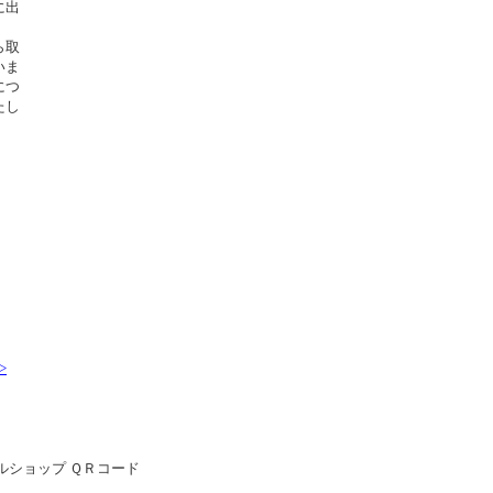
に出
。
ら取
いま
につ
たし
>
ルショップ ＱＲコード