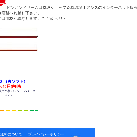
ピンポンドリームは卓球ショップ＆卓球場オアシスのインターネット販売
接店舗へお越し下さい。
では価格が異なります。ご了承下さい
２ （裏ソフト）
,645円(内税)
義での新パッケージバージ
ョン。
･送料について
｜
プライバシーポリシー