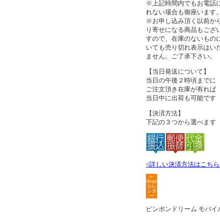
※上記時間内でもお電話
れない場合も御座います
※お申し込み頂く以前か
り寄せになる商品もござ
すので、在庫のないもの
いても売り切れ表示はい
ません。ご了承下さい。
【当日発送について】
当日の午後２時頃までに
ご注文頂き在庫が有れば
当日中に出荷も可能です
【決済方法】
下記の３つから選べます
<詳しい決済方法はこちら
e-
shops
カレ
ンダ
ー
ピンポンドリーム モバイ