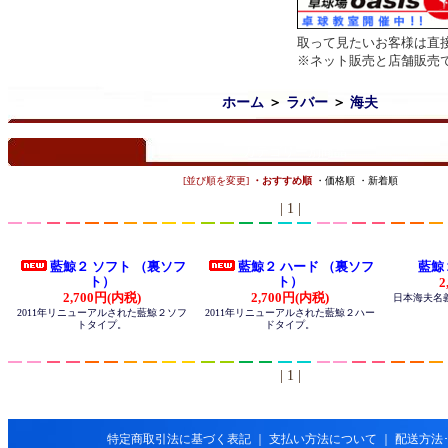
取って見たいお客様は直
※ネット販売と店舗販売
ホーム
＞
ラバー
＞
海夫
カテゴリー別商品
[並び順を変更]
・おすすめ順
・価格順
・新着順
| 1 |
藍鯨２ ソフト （裏ソフ
藍鯨２ ハード （裏ソフ
藍鯨
ト）
ト）
2
2,700円(内税)
2,700円(内税)
日本海夫名
2011年リニューアルされた藍鯨２ソフ
2011年リニューアルされた藍鯨２ハー
トタイプ。
ドタイプ。
| 1 |
特定商取引法に基づく表記
｜
支払い方法について
｜
配送方法