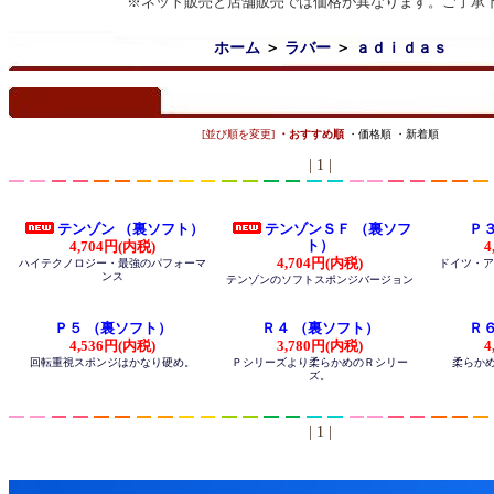
※ネット販売と店舗販売では価格が異なります。ご了承
ホーム
＞
ラバー
＞
ａｄｉｄａｓ
カテゴリー別商品
[並び順を変更]
・おすすめ順
・価格順
・新着順
| 1 |
テンゾン （裏ソフト）
テンゾンＳＦ （裏ソフ
Ｐ
ト）
4,704円(内税)
4
4,704円(内税)
ハイテクノロジー・最強のパフォーマ
ドイツ・ア
ンス
テンゾンのソフトスポンジバージョン
Ｐ５ （裏ソフト）
Ｒ４ （裏ソフト）
Ｒ
4,536円(内税)
3,780円(内税)
4
回転重視スポンジはかなり硬め。
Ｐシリーズより柔らかめのＲシリー
柔らか
ズ。
| 1 |