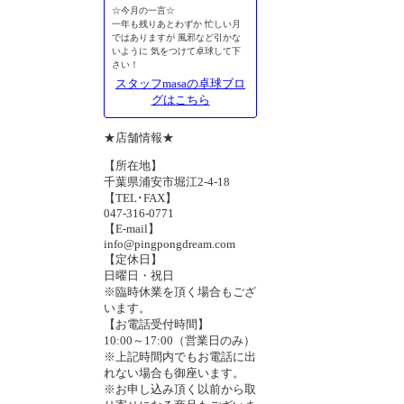
☆今月の一言☆
一年も残りあとわずか 忙しい月
ではありますが 風邪など引かな
いように 気をつけて卓球して下
さい！
スタッフmasaの卓球ブロ
グはこちら
★店舗情報★
【所在地】
千葉県浦安市堀江2-4-18
【TEL･FAX】
047-316-0771
【E-mail】
info@pingpongdream.com
【定休日】
日曜日・祝日
※臨時休業を頂く場合もござ
います。
【お電話受付時間】
10:00～17:00（営業日のみ）
※上記時間内でもお電話に出
れない場合も御座います。
※お申し込み頂く以前から取