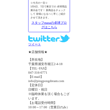
☆今月の一言☆
3月6日、7日で東京での 卓球用品
展示会です！ 新商品をチェック
して 皆様になるべく早くご紹介
させて頂きます。
スタッフmasaの卓球ブロ
グはこちら
ツイート
★店舗情報★
【所在地】
千葉県浦安市堀江2-4-18
【TEL･FAX】
047-316-0771
【E-mail】
info@pingpongdream.com
【定休日】
日曜日・祝日
※臨時休業を頂く場合もござ
います。
【お電話受付時間】
10:00～17:00（営業日のみ）