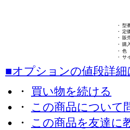
・ 型
・ 定
・ 販
・ 購
・ 色
・ サ
■オプションの値段詳細
・
買い物を続ける
・
この商品について
・
この商品を友達に