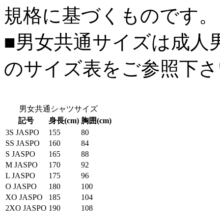
規格に基づくものです。
■男女共通サイズは成人
のサイズ表をご参照下さ
男女共通シャツサイズ
記号
身長(cm)
胸囲(cm)
3S JASPO
155
80
SS JASPO
160
84
S JASPO
165
88
M JASPO
170
92
L JASPO
175
96
O JASPO
180
100
XO JASPO
185
104
2XO JASPO
190
108