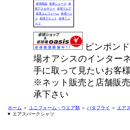
卓球用品
卓球シューズ
卓
球アクセサリー
卓球ウエア
卓球ユニフォーム
卓球パン
ツ
卓球ラケット
卓球Ｔシ
ャツ
ピンポンド
場オアシスのインターネ
手に取って見たいお客
※ネット販売と店舗販
承下さい
ホーム
＞
ユニフォーム・ウエア類
＞
バタフライ
＞
エア
▼ エアスパークシャツ