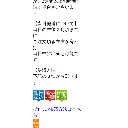
が、2週間以上お時間を
頂く場合もございま
す。
【当日発送について】
当日の午後２時頃まで
に
ご注文頂き在庫が有れ
ば
当日中に出荷も可能で
す
【決済方法】
下記の３つから選べま
す
<詳しい決済方法はこち
ら>
e-
shops
カレ