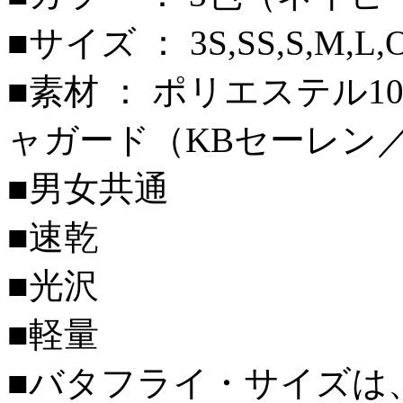
■サイズ ： 3S,SS,S,M,L,
■素材 ： ポリエステル
ャガード（KBセーレン
■男女共通
■速乾
■光沢
■軽量
■バタフライ・サイズは