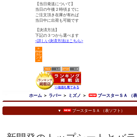
【当日発送について】
当日の午後２時頃までに
ご注文頂き在庫が有れば
当日中に出荷も可能です
【決済方法】
下記の３つから選べます
<詳しい決済方法はこちら>
e-
shops
カレ
ンダ
ー
ホーム
＞
ラバー
＞
ミズノ
＞
ブースターＳＡ （
▼
ブースターＳＡ （表ソフト）