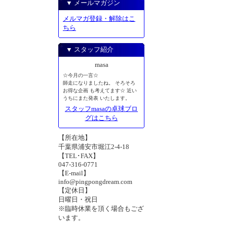
▼ メールマガジン
メルマガ登録・解除はこ
ちら
▼ スタッフ紹介
masa
☆今月の一言☆
師走になりましたね。 そろそろ
お得な企画 も考えてます☆ 近い
うちにまた発表 いたします。
スタッフmasaの卓球ブロ
グはこちら
【所在地】
千葉県浦安市堀江2-4-18
【TEL･FAX】
047-316-0771
【E-mail】
info@pingpongdream.com
【定休日】
日曜日・祝日
※臨時休業を頂く場合もござ
います。