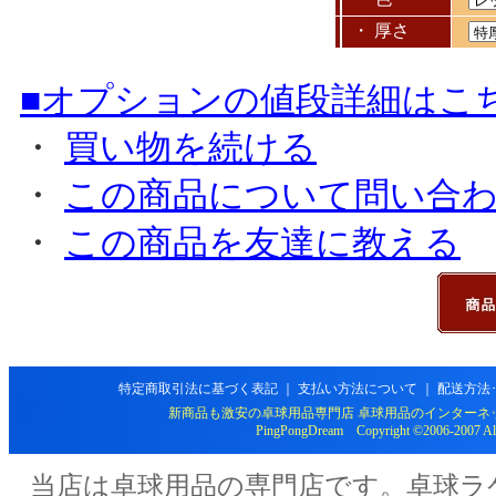
・ 厚さ
■オプションの値段詳細はこ
・
買い物を続ける
・
この商品について問い合
・
この商品を友達に教える
特定商取引法に基づく表記
｜
支払い方法について
｜
配送方法
新商品も激安の卓球用品専門店 卓球用品のインターネ
PingPongDream Copyright ©2006-2007 All 
当店は卓球用品の専門店です。卓球ラ