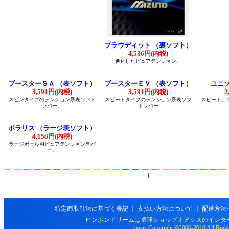
プラウディット （裏ソフト）
4,536円(内税)
進化したピュアテンション。
ブースターＳＡ （表ソフト）
ブースターＥＶ （表ソフト）
ユニゾ
3,591円(内税)
3,591円(内税)
2
スピンタイプのテンション系表ソフト
スピードタイプのテンション系表ソフ
スピード、
ラバー。
トラバー
ポラリス （ラージ表ソフト）
4,158円(内税)
ラージボール用ピュアテンションラバ
ー。
| 1 |
特定商取引法に基づく表記
｜
支払い方法について
｜
配送方法
ピンポンドリームは卓球ショップオアシスのインタ
oasis Copyright ©2006-2010 All Right