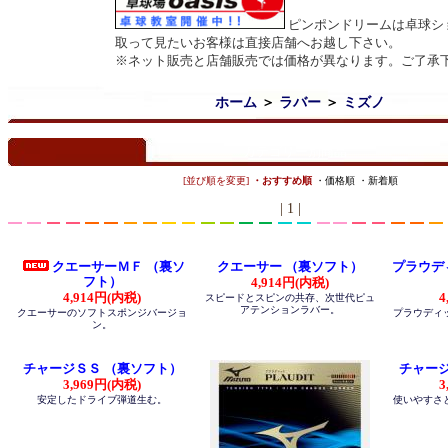
ピンポンドリームは卓球シ
取って見たいお客様は直接店舗へお越し下さい。
※ネット販売と店舗販売では価格が異なります。ご了承
ホーム
＞
ラバー
＞
ミズノ
カテゴリー別商品
[並び順を変更]
・おすすめ順
・価格順
・新着順
| 1 |
クエーサーＭＦ （裏ソ
クエーサー （裏ソフト）
プラウデ
フト）
4,914円(内税)
4,914円(内税)
4
スピードとスピンの共存、次世代ピュ
アテンションラバー。
クエーサーのソフトスポンジバージョ
プラウディ
ン。
チャージＳＳ （裏ソフト）
チャージ
3,969円(内税)
3
安定したドライブ弾道生む。
使いやすさ