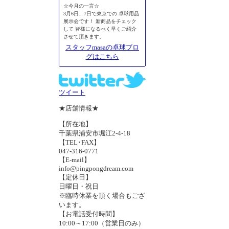
☆今月の一言☆
3月6日、7日で東京での 卓球用品
展示会です！ 新商品をチェック
して 皆様になるべく早くご紹介
させて頂きます。
スタッフmasaの卓球ブロ
グはこちら
ツイート
★店舗情報★
【所在地】
千葉県浦安市堀江2-4-18
【TEL･FAX】
047-316-0771
【E-mail】
info@pingpongdream.com
【定休日】
日曜日・祝日
※臨時休業を頂く場合もござ
います。
【お電話受付時間】
10:00～17:00（営業日のみ）