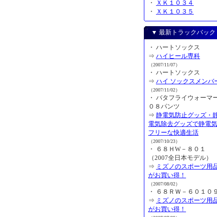
・
ＸＫ１０３４
・
ＸＫ１０３５
▼ 最新トラックバック
・ ハートソックス
⇒
ハイヒール専科
（2007/11/07）
・ ハートソックス
⇒
ハイ ソックスメンバ
（2007/11/02）
・ バタフライウォーマ
０８パンツ
⇒
静電気防止グッズ・
電気除去グッズで静電
フリーな快適生活
（2007/10/23）
・ ６８ＨW－８０１
（2007全日本モデル）
⇒
ミズノのスポーツ用
がお買い得！
（2007/08/02）
・ ６８ＲＷ－６０１０
⇒
ミズノのスポーツ用
がお買い得！