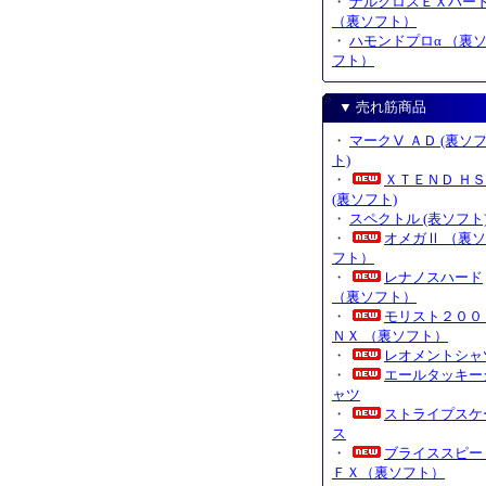
・
ナルクロスＥＸハー
（裏ソフト）
・
ハモンドプロα （裏
フト）
▼ 売れ筋商品
・
マークⅤ ＡＤ (裏ソ
ト)
・
ＸＴＥＮＤ ＨＳ
(裏ソフト)
・
スペクトル (表ソフト
・
オメガⅡ （裏ソ
フト）
・
レナノスハード
（裏ソフト）
・
モリスト２００
ＮＸ （裏ソフト）
・
レオメントシャ
・
エールタッキー
ャツ
・
ストライプスケ
ス
・
ブライススピー
ＦＸ（裏ソフト）