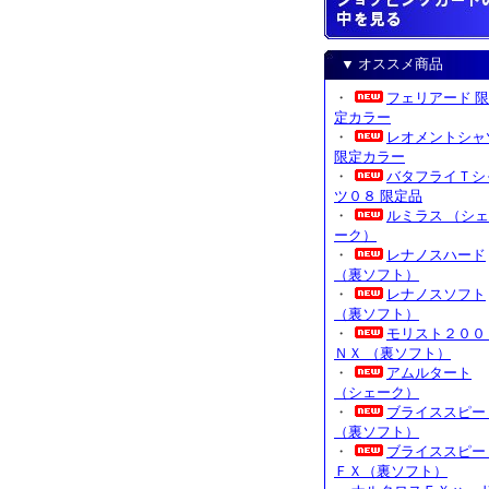
▼ オススメ商品
・
フェリアード 限
定カラー
・
レオメントシャ
限定カラー
・
バタフライＴシ
ツ０８ 限定品
・
ルミラス （シェ
ーク）
・
レナノスハード
（裏ソフト）
・
レナノスソフト
（裏ソフト）
・
モリスト２００
ＮＸ （裏ソフト）
・
アムルタート
（シェーク）
・
ブライススピー
（裏ソフト）
・
ブライススピー
ＦＸ（裏ソフト）