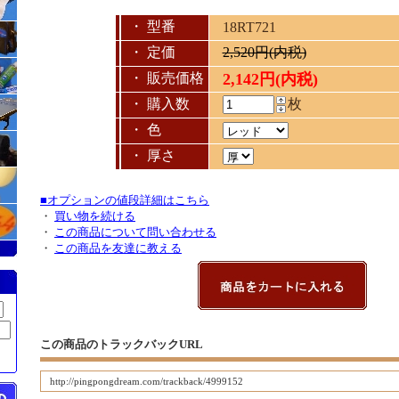
・ 型番
18RT721
・ 定価
2,520円(内税)
・ 販売価格
2,142円(内税)
・ 購入数
枚
・ 色
・ 厚さ
■オプションの値段詳細はこちら
・
買い物を続ける
・
この商品について問い合わせる
・
この商品を友達に教える
この商品のトラックバックURL
http://pingpongdream.com/trackback/4999152