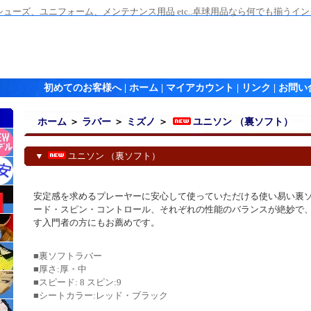
ューズ、ユニフォーム、メンテナンス用品 etc..卓球用品なら何でも揃うイ
初めてのお客様へ
|
ホーム
|
マイアカウント
|
リンク
|
お問い
ホーム
＞
ラバー
＞
ミズノ
＞
ユニソン （裏ソフト）
▼
ユニソン （裏ソフト）
安定感を求めるプレーヤーに安心して使っていただける使い易い裏
ード・スピン・コントロール、それぞれの性能のバランスが絶妙で
す入門者の方にもお薦めです。
■裏ソフトラバー
■厚さ:厚・中
■スピード: 8 スピン:9
■シートカラー:レッド・ブラック